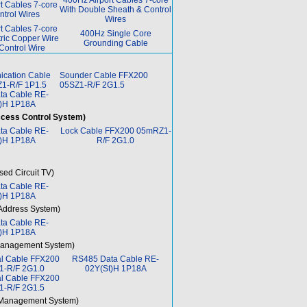
400Hz Airport Cables 7-core
t Cables 7-core
With Double Sheath & Control
ntrol Wires
Wires
t Cables 7-core
400Hz Single Core
ric Copper Wire
Grounding Cable
Control Wire
ication Cable
Sounder Cable FFX200
1-R/F 1P1.5
05SZ1-R/F 2G1.5
ta Cable RE-
t)H 1P18A
cess Control System)
ta Cable RE-
Lock Cable FFX200 05mRZ1-
t)H 1P18A
R/F 2G1.0
ed Circuit TV)
ta Cable RE-
t)H 1P18A
 Address System)
ta Cable RE-
t)H 1P18A
Management System)
al Cable FFX200
RS485 Data Cable RE-
-R/F 2G1.0
02Y(St)H 1P18A
al Cable FFX200
-R/F 2G1.5
Management System)