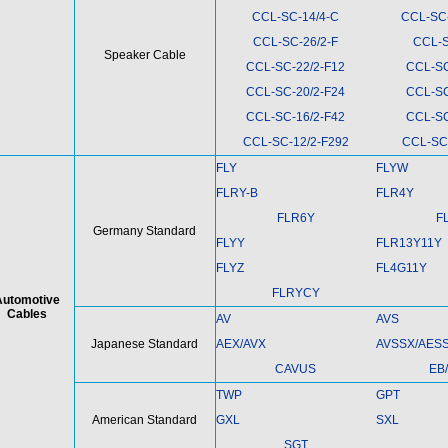
CCL-SC-14/4-C
CCL-SC
CCL-SC-26/2-F
CCL-S
Speaker Cable
CCL-SC-22/2-F12
CCL-SC
CCL-SC-20/2-F24
CCL-SC
CCL-SC-16/2-F42
CCL-SC
CCL-SC-12/2-F292
CCL-SC
FLY
FLYW
FLRY-B
FLR4Y
FLR6Y
F
Germany Standard
FLYY
FLR13Y11Y
FLYZ
FL4G11Y
FLRYCY
Automotive
Cables
AV
AVS
Japanese Standard
AEX/AVX
AVSSX/AES
CAVUS
EB
TWP
GPT
American Standard
GXL
SXL
SGT