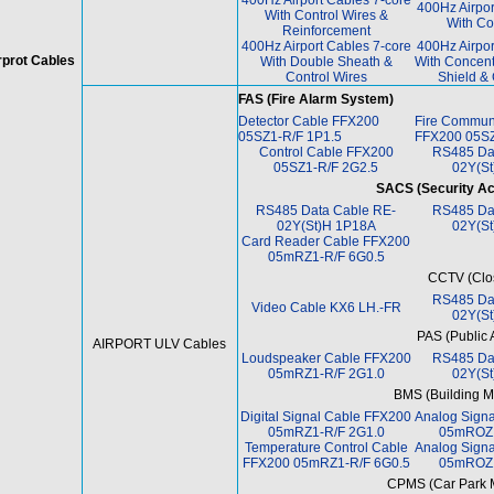
400Hz Airport Cables 7-core
400Hz Airpor
With Control Wires &
With Co
Reinforcement
400Hz Airport Cables 7-core
400Hz Airpor
rprot Cables
With Double Sheath &
With Concent
Control Wires
Shield & 
FAS (Fire Alarm System)
Detector Cable FFX200
Fire Commun
05SZ1-R/F 1P1.5
FFX200 05SZ
Control Cable FFX200
RS485 Da
05SZ1-R/F 2G2.5
02Y(S
SACS (Security Ac
RS485 Data Cable RE-
RS485 Da
02Y(St)H 1P18A
02Y(S
Card Reader Cable FFX200
05mRZ1-R/F 6G0.5
CCTV (Clos
RS485 Da
Video Cable KX6 LH.-FR
02Y(S
PAS (Public
AIRPORT ULV Cables
Loudspeaker Cable FFX200
RS485 Da
05mRZ1-R/F 2G1.0
02Y(S
BMS (Building 
Digital Signal Cable FFX200
Analog Sign
05mRZ1-R/F 2G1.0
05mROZ1
Temperature Control Cable
Analog Sign
FFX200 05mRZ1-R/F 6G0.5
05mROZ1
CPMS (Car Park 