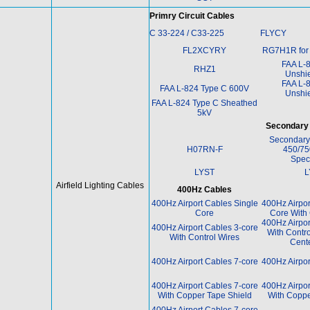
Primry Circuit Cables
C 33-224 / C33-225
FLYCY
FL2XCYRY
RG7H1R for A
FAA L-
RHZ1
Unshi
FAA L-
FAA L-824 Type C 600V
Unshi
FAA L-824 Type C Sheathed
5kV
Secondary 
Secondary 
H07RN-F
450/75
Speci
LYST
L
Airfield Lighting Cables
400Hz Cables
400Hz Airport Cables Single
400Hz Airpor
Core
Core With 
400Hz Airpor
400Hz Airport Cables 3-core
With Contro
With Control Wires
Cent
400Hz Airport Cables 7-core
400Hz Airpor
400Hz Airport Cables 7-core
400Hz Airpor
With Copper Tape Shield
With Coppe