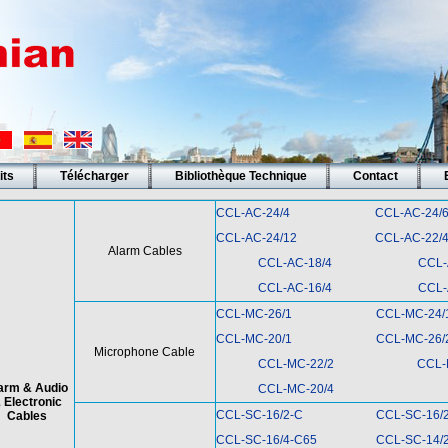
its
Télécharger
Bibliothèque Technique
Contact
CCL-AC-24/4
CCL-AC-24/
CCL-AC-24/12
CCL-AC-22/
Alarm Cables
CCL-AC-18/4
CCL-
CCL-AC-16/4
CCL-
CCL-MC-26/1
CCL-MC-24/
CCL-MC-20/1
CCL-MC-26/
Microphone Cable
CCL-MC-22/2
CCL-
arm & Audio
CCL-MC-20/4
 Electronic
CCL-SC-16/2-C
CCL-SC-16/
Cables
CCL-SC-16/4-C65
CCL-SC-14/