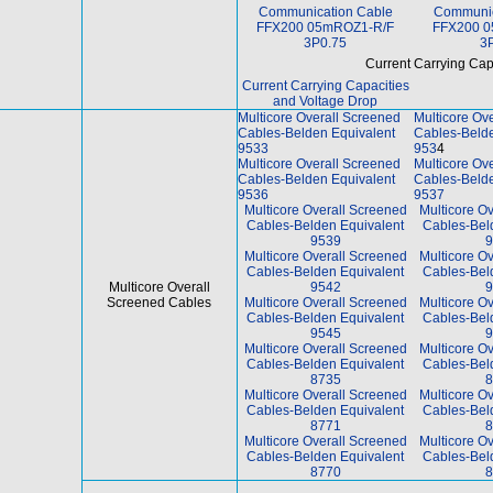
Communication Cable
Communic
FFX200 05mROZ1-R/F
FFX200 
3P0.75
3
Current Carrying Cap
Current Carrying Capacities
and Voltage Drop
Multicore Overall Screened
Multicore Ov
Cables-Belden Equivalent
Cables-Belde
9533
953
4
Multicore Overall Screened
Multicore Ov
Cables-Belden Equivalent
Cables-Belde
9536
9537
Multicore Overall Screened
Multicore O
Cables-Belden Equivalent
Cables-Bel
9539
9
Multicore Overall Screened
Multicore O
Cables-Belden Equivalent
Cables-Bel
Multicore Overall
9542
9
Screened Cables
Multicore Overall Screened
Multicore O
Cables-Belden Equivalent
Cables-Bel
9545
9
Multicore Overall Screened
Multicore O
Cables-Belden Equivalent
Cables-Bel
8735
8
Multicore Overall Screened
Multicore O
Cables-Belden Equivalent
Cables-Bel
8771
8
Multicore Overall Screened
Multicore O
Cables-Belden Equivalent
Cables-Bel
8770
8