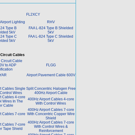
FL2XCY
irport Lighting
RHV
824 Type B
FAA L-824 Type B Shielded
elded 5kV
5kV
824 Type C
FAA L-824 Type C Shielded
elded 5kV
5kV
Circuit Cables
Circuit Cable
0V to ADP
FLGG
fication
YAR
Airport Pavement Cable 600V
t Cables Single
Split Concentric Halogen Free
Control Wires
400Hz Airport Cable
t Cables 4-core
400Hz Airport Cables 4-core
l Wires In The
With Control Wires
er Cable
400Hz Airport Cables 7-core
t Cables 7-core
With Concentric Copper Wire
Shield
400Hz Airport Cables 7-core
t Cables 7-core
With Control Wires &
r Tape Shield
Reinforcement