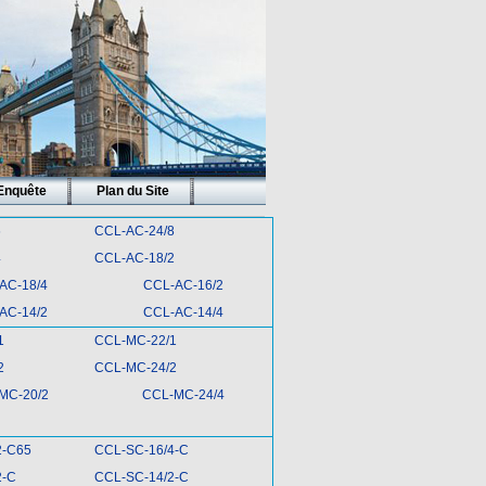
Enquête
Plan du Site
6
CCL-AC-24/8
4
CCL-AC-18/2
AC-18/4
CCL-AC-16/2
AC-14/2
CCL-AC-14/4
1
CCL-MC-22/1
2
CCL-MC-24/2
MC-20/2
CCL-MC-24/4
2-C65
CCL-SC-16/4-C
2-C
CCL-SC-14/2-C