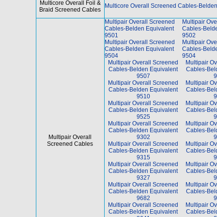
Multicore Overall Foil &
Multicore Overall Screened Cables-Belden
Braid Screened Cables
Multipair Overall Screened
Multipair Ove
Cables-Belden Equivalent
Cables-Belde
9501
9502
Multipair Overall Screened
Multipair Ove
Cables-Belden Equivalent
Cables-Belde
9504
9504
Multipair Overall Screened
Multipair O
Cables-Belden Equivalent
Cables-Bel
9507
9
Multipair Overall Screened
Multipair O
Cables-Belden Equivalent
Cables-Bel
9510
9
Multipair Overall Screened
Multipair O
Cables-Belden Equivalent
Cables-Bel
9525
9
Multipair Overall Screened
Multipair O
Cables-Belden Equivalent
Cables-Bel
Multipair Overall
9302
9
Screened Cables
Multipair Overall Screened
Multipair O
Cables-Belden Equivalent
Cables-Bel
9315
9
Multipair Overall Screened
Multipair O
Cables-Belden Equivalent
Cables-Bel
9327
9
Multipair Overall Screened
Multipair O
Cables-Belden Equivalent
Cables-Bel
9682
9
Multipair Overall Screened
Multipair O
Cables-Belden Equivalent
Cables-Bel