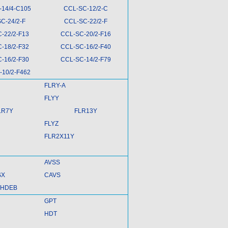
-14/4-C105
CCL-SC-12/2-C
C-24/2-F
CCL-SC-22/2-F
-22/2-F13
CCL-SC-20/2-F16
-18/2-F32
CCL-SC-16/2-F40
-16/2-F30
CCL-SC-14/2-F79
-10/2-F462
FLRY-A
FLYY
LR7Y
FLR13Y
FLYZ
FLR2X11Y
AVSS
SX
CAVS
/HDEB
GPT
HDT