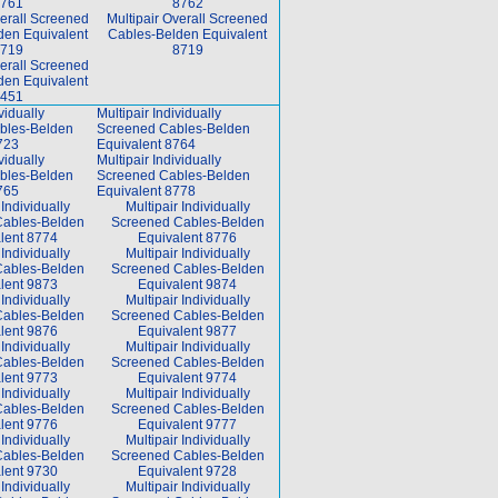
761
8762
verall Screened
Multipair Overall Screened
den Equivalent
Cables-Belden Equivalent
719
8719
verall Screened
den Equivalent
451
vidually
Multipair Individually
bles-Belden
Screened Cables-Belden
723
Equivalent 8764
vidually
Multipair Individually
bles-Belden
Screened Cables-Belden
765
Equivalent 8778
 Individually
Multipair Individually
Cables-Belden
Screened Cables-Belden
lent 8774
Equivalent 8776
 Individually
Multipair Individually
Cables-Belden
Screened Cables-Belden
lent 9873
Equivalent 9874
 Individually
Multipair Individually
Cables-Belden
Screened Cables-Belden
lent 9876
Equivalent 9877
 Individually
Multipair Individually
Cables-Belden
Screened Cables-Belden
lent 9773
Equivalent 9774
 Individually
Multipair Individually
Cables-Belden
Screened Cables-Belden
lent 9776
Equivalent 9777
 Individually
Multipair Individually
Cables-Belden
Screened Cables-Belden
lent 9730
Equivalent 9728
 Individually
Multipair Individually