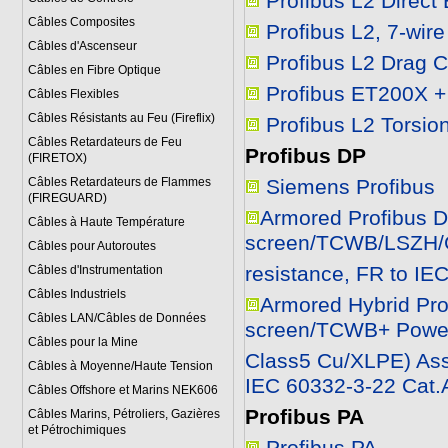
Profibus L2 Direct 
Câbles Composites
Profibus L2, 7-wire
Câbles d'Ascenseur
Profibus L2 Drag C
Câbles en Fibre Optique
Profibus ET200X 
Câbles Flexibles
Câbles Résistants au Feu (Fireflix)
Profibus L2 Torsio
Câbles Retardateurs de Feu
Profibus DP
(FIRETOX)
Câbles Retardateurs de Flammes
Siemens Profibus
(FIREGUARD)
Armored Profibus D
Câbles à Haute Température
screen/TCWB/LSZH
Câbles pour Autoroutes
resistance, FR to IE
Câbles d'Instrumentation
Câbles Industriels
Armored Hybrid Pro
Câbles LAN/Câbles de Données
screen/TCWB+ Powe
Câbles pour la Mine
Class5 Cu/XLPE) As
Câbles à Moyenne/Haute Tension
IEC 60332-3-22 Cat.
Câbles Offshore et Marins NEK606
Profibus PA
Câbles Marins, Pétroliers, Gazières
et Pétrochimiques