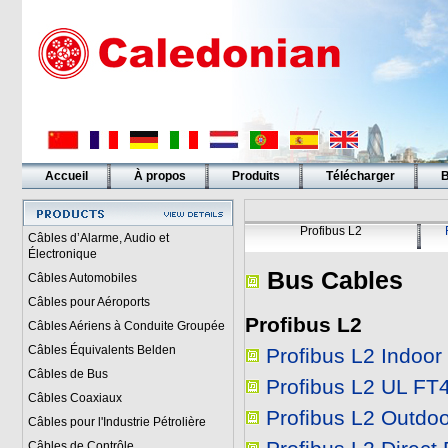
Accueil
À propos
Produits
Télécharger
B
Liens
Profibus L2
Câbles d’Alarme, Audio et
Électronique
Bus Cables
Câbles Automobiles
Câbles pour Aéroports
Profibus L2
Câbles Aériens à Conduite Groupée
Câbles Équivalents Belden
Profibus L2 Indoor
Câbles de Bus
Profibus L2 UL FT
Câbles Coaxiaux
Profibus L2 Outdoo
Câbles pour l'Industrie Pétrolière
Câbles de Contrôle