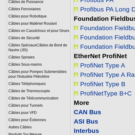
Profibus PA
Câbles de Puissance
Profibus PA Long 
Câbles Ferroviaires
Câbles pour Robotique
Foundation Fieldbu
Câbles pour Matériel Roulant
Foundation Fieldb
Câbles en Caoutchouc et pour Grues
Foundation Fieldb
Câbles de Sécurité
Câbles SpéciauxCâbles de Bord de
Foundation Fieldb
Navire (JIS)
EtherNet ProfiNet
Câbles Spirales
ProfiNet Type A
Câbles Sous-marins
Câbles pour Pompes Submersibles
ProfiNet Type A Ra
pour l'Industrie Pétrolière
ProfiNet Type B
Câbles Téléphoniques
Câbles de Thermocouple
ProfiNetType B+C
Câbles de Télécommunication
More
Câbles pour Tunnels
CAN Bus
Câbles pour VFD
Câbles pour Éoliennes
ASI Bus
Autres Câbles
Interbus
Produits Sur Mesure