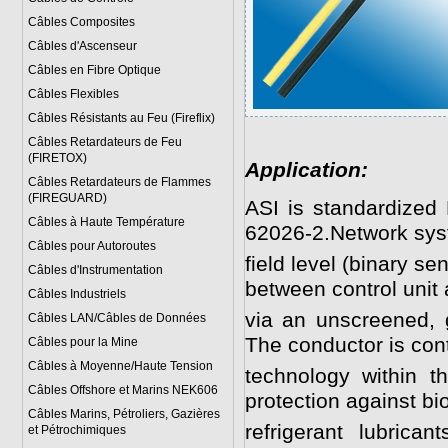
Câbles Composites
Câbles d'Ascenseur
Câbles en Fibre Optique
Câbles Flexibles
Câbles Résistants au Feu (Fireflix)
Câbles Retardateurs de Feu
(FIRETOX)
Application:
Câbles Retardateurs de Flammes
(FIREGUARD)
ASI is standardized 
Câbles à Haute Température
62026-2.Network syst
Câbles pour Autoroutes
field level (binary s
Câbles d'Instrumentation
between control unit 
Câbles Industriels
via an unscreened, g
Câbles LAN/Câbles de Données
The conductor is con
Câbles pour la Mine
Câbles à Moyenne/Haute Tension
technology within t
Câbles Offshore et Marins NEK606
protection against bi
Câbles Marins, Pétroliers, Gazières
refrigerant lubrica
et Pétrochimiques