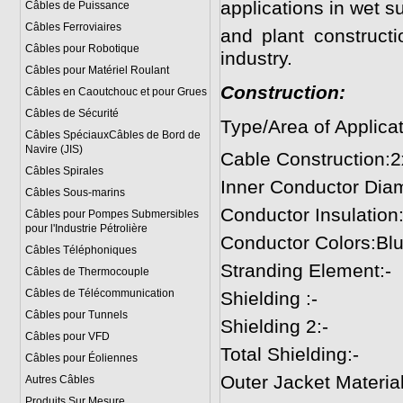
applications in wet s
Câbles de Puissance
Câbles Ferroviaires
and plant construct
Câbles pour Robotique
industry.
Câbles pour Matériel Roulant
Construction:
Câbles en Caoutchouc et pour Grues
Câbles de Sécurité
Type/Area of Applicat
Câbles SpéciauxCâbles de Bord de
Navire (JIS)
Cable Construction:
Câbles Spirales
Inner Conductor Diam
Câbles Sous-marins
Conductor Insulatio
Câbles pour Pompes Submersibles
pour l'Industrie Pétrolière
Conductor Colors:Bl
Câbles Téléphoniques
Stranding Element:-
Câbles de Thermocouple
Câbles de Télécommunication
Shielding :-
Câbles pour Tunnels
Shielding 2:-
Câbles pour VFD
Total Shielding:-
Câbles pour Éoliennes
Outer Jacket Mater
Autres Câbles
Produits Sur Mesure