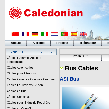
Accueil
À propos
Produits
Télécharger
B
Liens
Profibus L2
Câbles d’Alarme, Audio et
Électronique
Bus Cables
Câbles Automobiles
Câbles pour Aéroports
ASI Bus
Câbles Aériens à Conduite Groupée
Câbles Équivalents Belden
Câbles de Bus
Câbles Coaxiaux
Câbles pour l'Industrie Pétrolière
Câbles de Contrôle