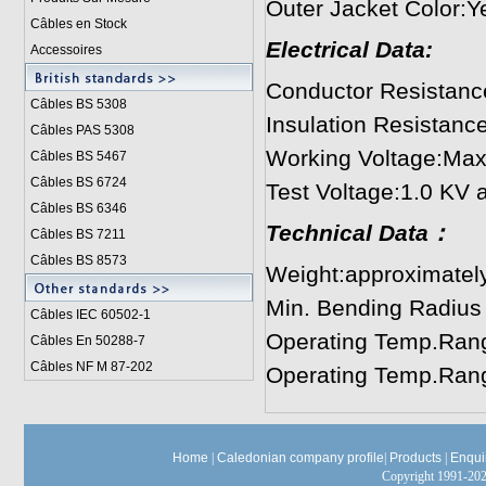
Outer Jacket Color:Y
Câbles en Stock
Electrical Data:
Accessoires
Conductor Resistan
Câbles BS 5308
Insulation Resistan
Câbles PAS 5308
Working Voltage:Max
Câbles BS 5467
Câbles BS 6724
Test Voltage:1.0 KV a
Câbles BS 6346
Technical Data：
Câbles BS 7211
Câbles BS 8573
Weight:approximatel
Min. Bending Radius
Câbles IEC 60502-1
Operating Temp.Rang
Câbles En 50288-7
Câbles NF M 87-202
Operating Temp.Rang
Home
|
Caledonian company profile
|
Products
|
Enqui
Copyright 1991-