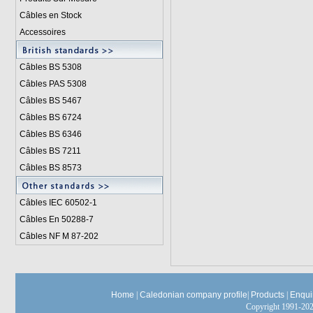
Câbles en Stock
Accessoires
Câbles BS 5308
Câbles PAS 5308
Câbles BS 5467
Câbles BS 6724
Câbles BS 6346
Câbles BS 7211
Câbles BS 8573
Câbles IEC 60502-1
Câbles En 50288-7
Câbles NF M 87-202
Home
|
Caledonian company profile
|
Products
|
Enqui
Copyright 1991-