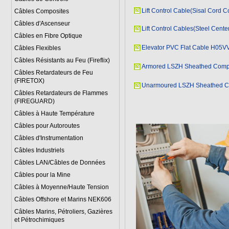
Lift Control Cable(Sisal Cord C
Câbles Composites
Câbles d'Ascenseur
Lift Control Cables(Steel Cente
Câbles en Fibre Optique
Elevator PVC Flat Cable H05
Câbles Flexibles
Câbles Résistants au Feu (Fireflix)
Armored LSZH Sheathed Compos
Câbles Retardateurs de Feu
(FIRETOX)
Unarmoured LSZH Sheathed Com
Câbles Retardateurs de Flammes
(FIREGUARD)
Câbles à Haute Température
Câbles pour Autoroutes
Câbles d'Instrumentation
Câbles Industriels
Câbles LAN/Câbles de Données
Câbles pour la Mine
Câbles à Moyenne/Haute Tension
Câbles Offshore et Marins NEK606
Câbles Marins, Pétroliers, Gazières
et Pétrochimiques