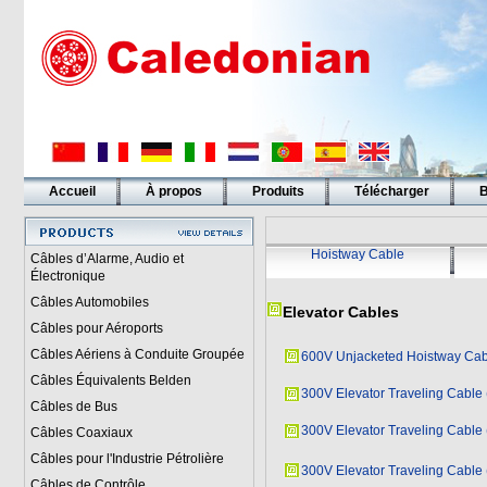
Accueil
À propos
Produits
Télécharger
B
Liens
Hoistway Cable
Câbles d’Alarme, Audio et
Électronique
Câbles Automobiles
Elevator Cables
Câbles pour Aéroports
Câbles Aériens à Conduite Groupée
600V Unjacketed Hoistway Cab
Câbles Équivalents Belden
300V Elevator Traveling Cable 
Câbles de Bus
300V Elevator Traveling Cable 
Câbles Coaxiaux
Câbles pour l'Industrie Pétrolière
300V Elevator Traveling Cable
Câbles de Contrôle