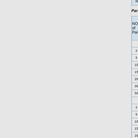
R
Par
NO
of
Pai
2
5
1
1
2
3
5
2
5
1
1
2