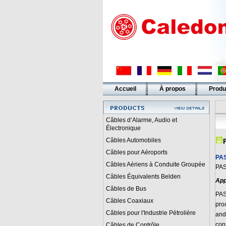
Accueil
À propos
Produ
Liens
Câbles d’Alarme, Audio et
Électronique
Câbles Automobiles
Câbles pour Aéroports
PAS
Câbles Aériens à Conduite Groupée
PAS
Câbles Équivalents Belden
App
Câbles de Bus
PAS
Câbles Coaxiaux
pro
Câbles pour l'Industrie Pétrolière
and
con
Câbles de Contrôle