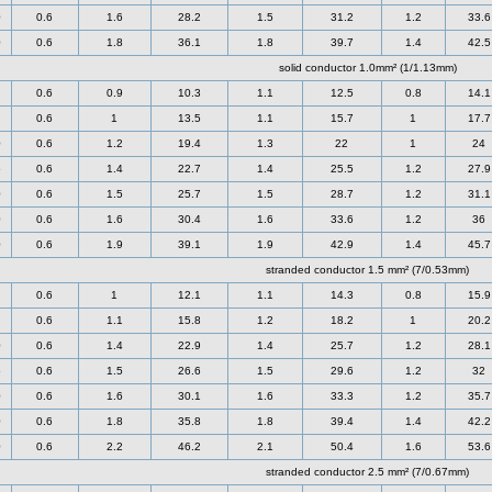
0
0.6
1.6
28.2
1.5
31.2
1.2
33.6
0
0.6
1.8
36.1
1.8
39.7
1.4
42.5
solid conductor 1.0mm² (1/1.13mm)
0.6
0.9
10.3
1.1
12.5
0.8
14.1
0.6
1
13.5
1.1
15.7
1
17.7
0
0.6
1.2
19.4
1.3
22
1
24
5
0.6
1.4
22.7
1.4
25.5
1.2
27.9
0
0.6
1.5
25.7
1.5
28.7
1.2
31.1
0
0.6
1.6
30.4
1.6
33.6
1.2
36
0
0.6
1.9
39.1
1.9
42.9
1.4
45.7
stranded conductor 1.5 mm² (7/0.53mm)
0.6
1
12.1
1.1
14.3
0.8
15.9
0.6
1.1
15.8
1.2
18.2
1
20.2
0
0.6
1.4
22.9
1.4
25.7
1.2
28.1
5
0.6
1.5
26.6
1.5
29.6
1.2
32
0
0.6
1.6
30.1
1.6
33.3
1.2
35.7
0
0.6
1.8
35.8
1.8
39.4
1.4
42.2
0
0.6
2.2
46.2
2.1
50.4
1.6
53.6
stranded conductor 2.5 mm² (7/0.67mm)