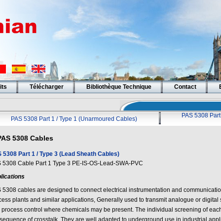
its
Télécharger
Bibliothèque Technique
Contact
PAS 5308 Part 
PAS 5308 Part 1 / Type 1 (Unarmoured Cables)
PAS 5308 Cables
 5308 Part 1 / Type 3 (Lead Sheath Cables)
 5308 Cable Part 1 Type 3 PE-IS-OS-Lead-SWA-PVC
lications
 5308 cables are designed to connect electrical instrumentation and communicati
cess plants and similar applications, Generally used to transmit analogue or digita
 process control where chemicals may be present. The individual screening of each 
sequence of crosstalk. They are well adapted to underground use in industrial appli