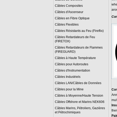
whe
Câbles Composites
aro
Câbles d'Ascenseur
Con
Câbles en Fibre Optique
Câbles Flexibles
Câbles Résistants au Feu (Fireflix)
Câbles Retardateurs de Feu
(FIRETOX)
Câbles Retardateurs de Flammes
(FIREGUARD)
Câbles à Haute Température
Câbles pour Autoroutes
Câbles d'Instrumentation
Câbles Industriels
Câbles LAN/Câbles de Données
Câbles pour la Mine
Con
Ann
Câbles à Moyenne/Haute Tension
mul
Câbles Offshore et Marins NEK606
Ins
Câbles Marins, Pétroliers, Gazières
the
et Pétrochimiques
Pai