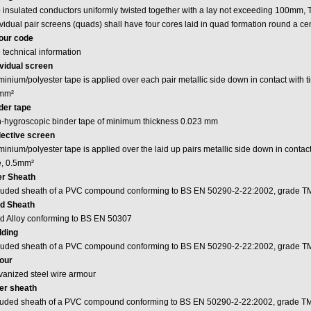
 insulated conductors uniformly twisted together with a lay not exceeding 100mm, 
ividual pair screens (quads) shall have four cores laid in quad formation round a c
our code
 technical information
ividual screen
minium/polyester tape is applied over each pair metallic side down in contact with t
mm²
der tape
-hygroscopic binder tape of minimum thickness 0.023 mm
lective screen
inium/polyester tape is applied over the laid up pairs metallic side down in contac
e, 0.5mm²
er Sheath
ruded sheath of a PVC compound conforming to BS EN 50290-2-22:2002, grade T
d Sheath
d Alloy conforming to BS EN 50307
ding
ruded sheath of a PVC compound conforming to BS EN 50290-2-22:2002, grade T
our
vanized steel wire armour
er sheath
ruded sheath of a PVC compound conforming to BS EN 50290-2-22:2002, grade T