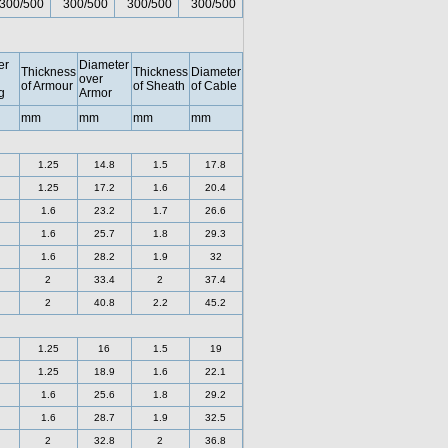
300/500
300/500
300/500
300/500
er
Diameter
Thickness
Thickness
Diameter
over
of Armour
of Sheath
of Cable
g
Armor
mm
mm
mm
mm
1.25
14.8
1.5
17.8
1.25
17.2
1.6
20.4
1.6
23.2
1.7
26.6
1.6
25.7
1.8
29.3
1.6
28.2
1.9
32
2
33.4
2
37.4
2
40.8
2.2
45.2
1.25
16
1.5
19
1.25
18.9
1.6
22.1
1.6
25.6
1.8
29.2
1.6
28.7
1.9
32.5
2
32.8
2
36.8