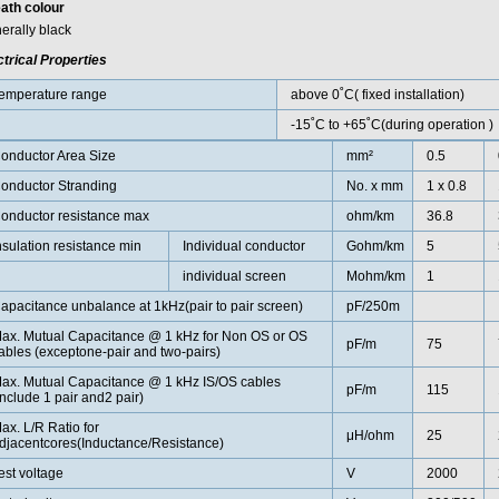
ath colour
erally black
ctrical Properties
emperature range
above 0˚C( fixed installation)
-15˚C to +65˚C(during operation )
onductor Area Size
mm²
0.5
onductor Stranding
No. x mm
1 x 0.8
onductor resistance max
ohm/km
36.8
nsulation resistance min
Individual conductor
Gohm/km
5
individual screen
Mohm/km
1
apacitance unbalance at 1kHz(pair to pair screen)
pF/250m
ax. Mutual Capacitance @ 1 kHz for Non OS or OS
pF/m
75
ables (exceptone-pair and two-pairs)
ax. Mutual Capacitance @ 1 kHz IS/OS cables
pF/m
115
include 1 pair and2 pair)
ax. L/R Ratio for
μH/ohm
25
djacentcores(Inductance/Resistance)
est voltage
V
2000