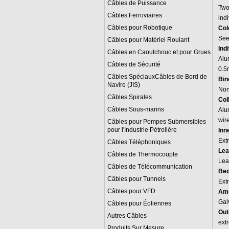
Câbles de Puissance
Two
Câbles Ferroviaires
ind
Câbles pour Robotique
Col
See
Câbles pour Matériel Roulant
Ind
Câbles en Caoutchouc et pour Grues
Alu
Câbles de Sécurité
0.5
Câbles SpéciauxCâbles de Bord de
Bin
Navire (JIS)
Non
Câbles Spirales
Col
Câbles Sous-marins
Alum
wir
Câbles pour Pompes Submersibles
pour l'Industrie Pétrolière
Inn
Ext
Câbles Téléphoniques
Lea
Câbles de Thermocouple
Lea
Câbles de Télécommunication
Bed
Câbles pour Tunnels
Ext
Câbles pour VFD
Am
Gal
Câbles pour Éoliennes
Out
Autres Câbles
ext
Produits Sur Mesure