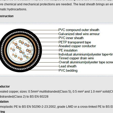
re chemical and mechanical protections are needed. The lead sheath brings an en
matic hydrocarbons.
struction
ductor
ealed copper, sizes: 0.5mm² mulitistranded(Class 5), 0.5 mm² and 1.0 mm² solid(Cl
tistranded(Class 2) to BS EN 60228
ulation
rmoplastic PE to BS EN 50290-2-23:2002, grade L/MD or a cross-linked PE to BS 
ring