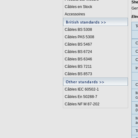
She
Câbles en Stock
Gen
Accessoires
Ele
T
Câbles BS 5308
Câbles PAS 5308
C
Câbles BS 5467
C
Câbles BS 6724
Câbles BS 6346
C
Câbles BS 7211
I
Câbles BS 8573
C
Câbles IEC 60502-1
M
Câbles En 50288-7
c
Câbles NF M 87-202
M
(
M
a
T