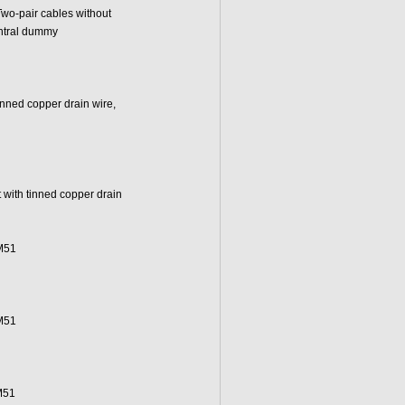
Two-pair cables without
entral dummy
inned copper drain wire,
t with tinned copper drain
M51
M51
M51