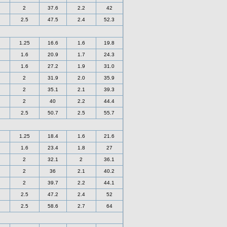
2
37.6
2.2
42
2.5
47.5
2.4
52.3
1.25
16.6
1.6
19.8
1.6
20.9
1.7
24.3
1.6
27.2
1.9
31.0
2
31.9
2.0
35.9
2
35.1
2.1
39.3
2
40
2.2
44.4
2.5
50.7
2.5
55.7
1.25
18.4
1.6
21.6
1.6
23.4
1.8
27
2
32.1
2
36.1
2
36
2.1
40.2
2
39.7
2.2
44.1
2.5
47.2
2.4
52
2.5
58.6
2.7
64