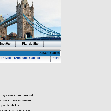
Enquête
Plan du Site
BS 5308 Cables
1 / Type 2 (Armoured Cables)
more
on systems in and around
l signals in measurement
pair limits the
cations, in moist areas,