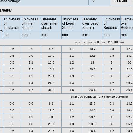
ated voltage
V
300/500
ameter
Thickness
Thickness
Diameter
Thickness
Diameter
Thickness
Diamet
.
of
of Inner
over Inner
of Lead
over Lead
of
over
Insulation
sheath
sheath
Sheath
Sheath
Bedding
Beddin
rs
mm
mm²
mm
mm
mm
mm
mm
solid conductor 0.5mm² (1/0.80mm)
0.5
0.9
8.5
1.1
10.7
0.8
12.3
0.5
0.9
10.9
1.1
13.1
0.8
14.7
0
0.5
1.1
15.6
1.2
18
1
20
5
0.5
1.2
18.1
1.2
20.5
1
22.5
0
0.5
1.3
20.4
1.3
23
1
25
0
0.5
1.4
24.2
1.4
27
1.2
29.4
0
0.5
1.7
31.2
1.6
34.4
1.2
36.8
stranded conductor 0.5 mm² (16/0.20mm)
0.6
0.9
9.7
1.1
11.9
0.8
13.5
0.6
1
12.6
1.1
14.8
0.8
16.4
0
0.6
1.2
18
1.2
20.4
1
22.4
5
0.6
1.3
20.9
1.3
23.5
1
25.5
0
0.6
1.4
23.6
1.4
26.4
1.2
28.8