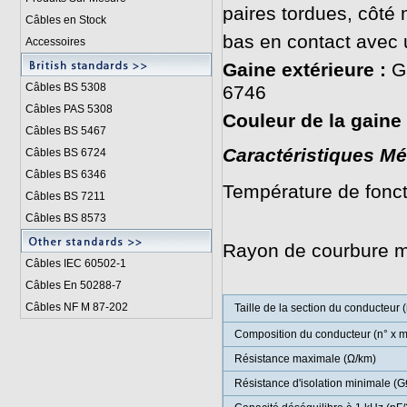
paires tordues, côté 
Câbles en Stock
bas en contact avec 
Accessoires
Gaine extérieure :
Ga
Câbles BS 5308
6746
Câbles PAS 5308
Couleur de la gaine 
Câbles BS 5467
Caractéristiques Mé
Câbles BS 6724
Câbles BS 6346
Température de fonct
Câbles BS 7211
/ 0°C à +5
Câbles BS 8573
Rayon de courbure mi
Câbles IEC 60502-1
Câbles En 50288-7
Câbles NF M 87-202
Taille de la section du conducteur 
Composition du conducteur (n° x 
Résistance maximale (Ω/km)
Résistance d'isolation minimale (