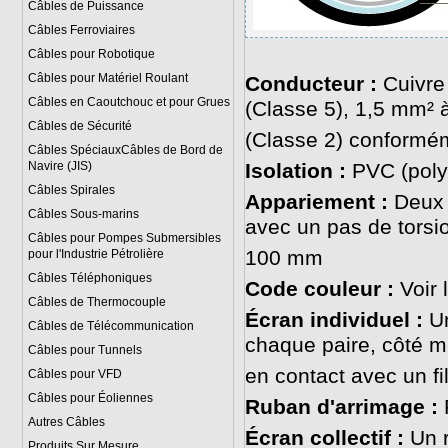
Câbles de Puissance
Câbles Ferroviaires
Câbles pour Robotique
Câbles pour Matériel Roulant
Conducteur :
Cuivre 
Câbles en Caoutchouc et pour Grues
(Classe 5), 1,5 mm² à
Câbles de Sécurité
(Classe 2) conformé
Câbles SpéciauxCâbles de Bord de
Navire (JIS)
Isolation :
PVC (poly
Câbles Spirales
Appariement :
Deux 
Câbles Sous-marins
avec un pas de torsi
Câbles pour Pompes Submersibles
100 mm
pour l'Industrie Pétrolière
Câbles Téléphoniques
Code couleur :
Voir 
Câbles de Thermocouple
Écran individuel :
U
Câbles de Télécommunication
chaque paire, côté mé
Câbles pour Tunnels
en contact avec un f
Câbles pour VFD
Câbles pour Éoliennes
Ruban d'arrimage :
Autres Câbles
Écran collectif :
Un r
Produits Sur Mesure