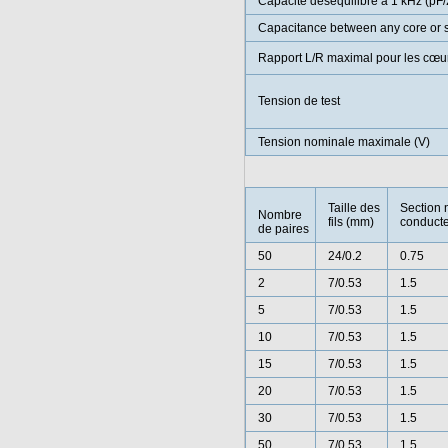
Capacité déséquilibre à 1 kHz (pF
Capacitance between any core or 
Rapport L/R maximal pour les cœur
Tension de test
Tension nominale maximale (V)
Taille des
Section 
Nombre
fils (mm)
conducte
de paires
50
24/0.2
0.75
2
7/0.53
1.5
5
7/0.53
1.5
10
7/0.53
1.5
15
7/0.53
1.5
20
7/0.53
1.5
30
7/0.53
1.5
50
7/0.53
1.5