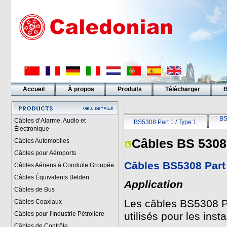
Accueil
À propos
Produits
Télécharger
B
Liens
BS
Câbles d’Alarme, Audio et
BS5308 Part 1 / Type 1
Électronique
Câbles BS 5308
Câbles Automobiles
Câbles pour Aéroports
Câbles BS5308 Part
Câbles Aériens à Conduite Groupée
Câbles Équivalents Belden
Application
Câbles de Bus
Les câbles BS5308 P
Câbles Coaxiaux
Câbles pour l'Industrie Pétrolière
utilisés pour les insta
Câbles de Contrôle