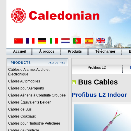
Accueil
À propos
Produits
Télécharger
B
Liens
Profibus L2
Câbles d’Alarme, Audio et
Électronique
Bus Cables
Câbles Automobiles
Câbles pour Aéroports
Profibus L2
Indoor
Câbles Aériens à Conduite Groupée
Câbles Équivalents Belden
Câbles de Bus
Câbles Coaxiaux
Câbles pour l'Industrie Pétrolière
Câbles de Contrôle