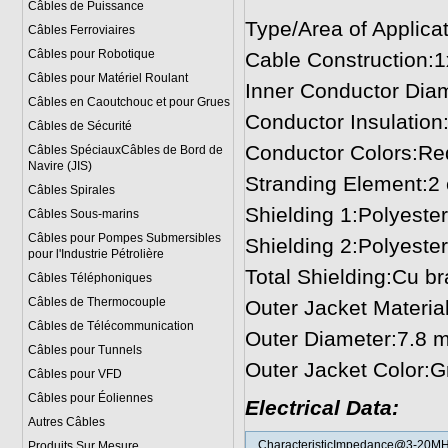
Câbles de Puissance
Type/Area of Applicat
Câbles Ferroviaires
Câbles pour Robotique
Cable Construction:
Câbles pour Matériel Roulant
Inner Conductor Dia
Câbles en Caoutchouc et pour Grues
Conductor Insulatio
Câbles de Sécurité
Conductor Colors:Re
Câbles SpéciauxCâbles de Bord de
Navire (JIS)
Stranding Element:2 c
Câbles Spirales
Shielding 1:Polyester
Câbles Sous-marins
Câbles pour Pompes Submersibles
Shielding 2:Polyester
pour l'Industrie Pétrolière
Total Shielding:Cu br
Câbles Téléphoniques
Câbles de Thermocouple
Outer Jacket Materia
Câbles de Télécommunication
Outer Diameter:7.8 
Câbles pour Tunnels
Outer Jacket Color:G
Câbles pour VFD
Câbles pour Éoliennes
Electrical Data:
Autres Câbles
CharacteristicImpedance@3-20M
Produits Sur Mesure