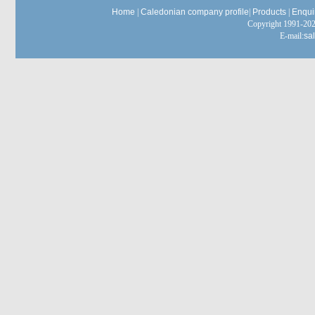
Home
|
Caledonian company profile
|
Products
|
Enqui
Copyright 1991-
E-mail:
sa