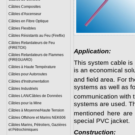
Câbles Composites
Câbles d'Ascenseur
Câbles en Fibre Optique
Câbles Flexibles
Câbles Résistants au Feu (Fireflix)
Câbles Retardateurs de Feu
(FIRETOX)
Application:
Câbles Retardateurs de Flammes
(FIREGUARD)
This system cable is
Câbles à Haute Température
is an economical solut
Câbles pour Autoroutes
and field area. For 
Câbles d'Instrumentation
systems as well as fo
Câbles Industriels
communication with th
Câbles LAN/Câbles de Données
systems are used. T
Câbles pour la Mine
Câbles à Moyenne/Haute Tension
mentioned here are 
Câbles Offshore et Marins NEK606
special PVC jacket.
Câbles Marins, Pétroliers, Gazières
et Pétrochimiques
Construction: