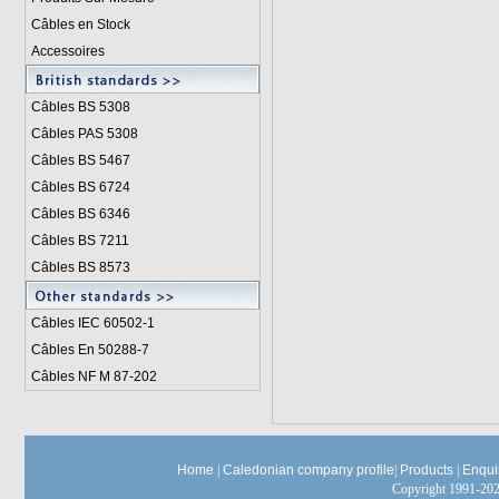
Câbles en Stock
Accessoires
Câbles BS 5308
Câbles PAS 5308
Câbles BS 5467
Câbles BS 6724
Câbles BS 6346
Câbles BS 7211
Câbles BS 8573
Câbles IEC 60502-1
Câbles En 50288-7
Câbles NF M 87-202
Home
|
Caledonian company profile
|
Products
|
Enqui
Copyright 1991-