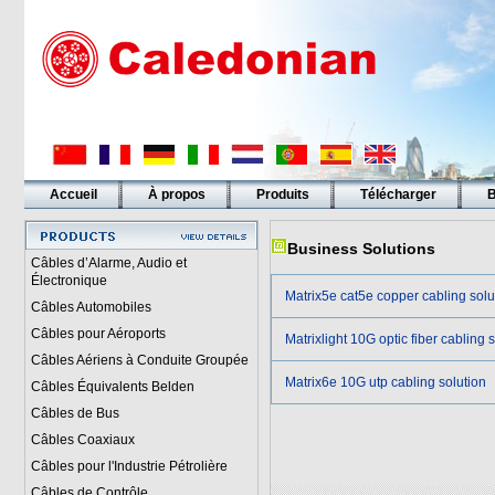
Accueil
À propos
Produits
Télécharger
B
Liens
Business Solutions
Câbles d’Alarme, Audio et
Électronique
Matrix5e cat5e copper cabling solu
Câbles Automobiles
Câbles pour Aéroports
Matrixlight 10G optic fiber cabling 
Câbles Aériens à Conduite Groupée
Matrix6e 10G utp cabling solution
Câbles Équivalents Belden
Câbles de Bus
Câbles Coaxiaux
Câbles pour l'Industrie Pétrolière
Câbles de Contrôle