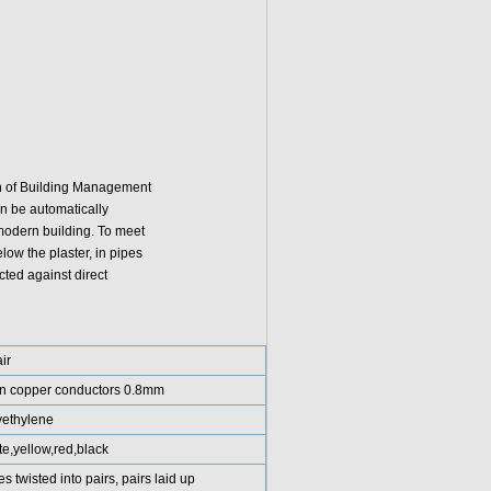
ion of Building Management
n be automatically
 modern building. To meet
low the plaster, in pipes
cted against direct
ir
in copper conductors 0.8mm
yethylene
e,yellow,red,black
s twisted into pairs, pairs laid up