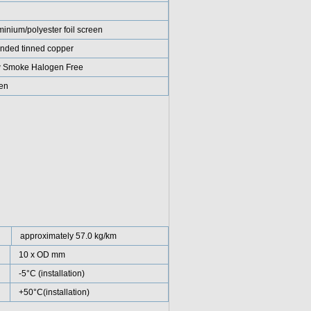
inium/polyester foil screen
anded tinned copper
 Smoke Halogen Free
en
approximately 57.0 kg/km
10 x OD mm
-5°C (installation)
+50°C(installation)