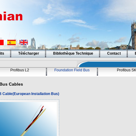
its
Télécharger
Bibliothèque Technique
Contact
Profibus L2
Foundation Field Bus
Profibus S
Bus Cables
.B Cable(European Installation Bus)