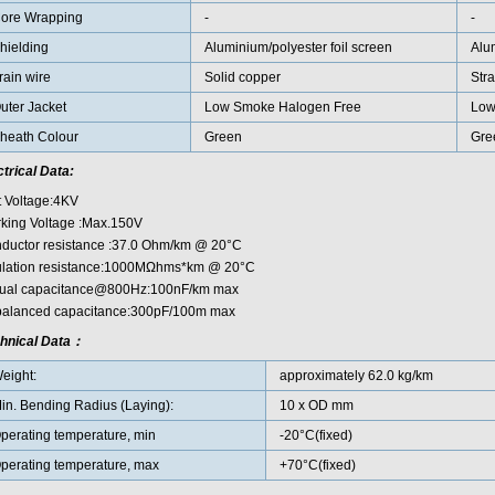
ore Wrapping
-
-
hielding
Aluminium/polyester foil screen
Alum
rain wire
Solid copper
Str
uter Jacket
Low Smoke Halogen Free
Low
heath Colour
Green
Gre
ctrical Data:
t Voltage:4KV
king Voltage :Max.150V
ductor resistance :37.0 Ohm/km @ 20°C
ulation resistance:1000MΩhms*km @ 20°C
ual capacitance@800Hz:100nF/km max
alanced capacitance:300pF/100m max
hnical Data：
eight:
approximately 62.0 kg/km
in. Bending Radius (Laying):
10 x OD mm
perating temperature, min
-20°C(fixed)
perating temperature, max
+70°C(fixed)