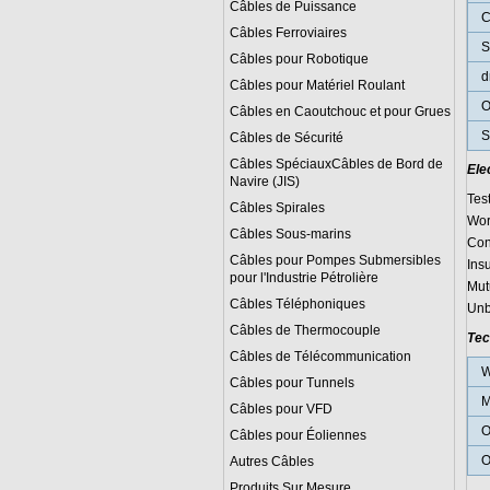
Câbles de Puissance
C
Câbles Ferroviaires
S
Câbles pour Robotique
d
Câbles pour Matériel Roulant
O
Câbles en Caoutchouc et pour Grues
S
Câbles de Sécurité
Câbles SpéciauxCâbles de Bord de
Ele
Navire (JIS)
Tes
Câbles Spirales
Wor
Câbles Sous-marins
Con
Câbles pour Pompes Submersibles
Ins
pour l'Industrie Pétrolière
Mut
Câbles Téléphoniques
Unb
Câbles de Thermocouple
Tec
Câbles de Télécommunication
W
Câbles pour Tunnels
M
Câbles pour VFD
O
Câbles pour Éoliennes
O
Autres Câbles
Produits Sur Mesure