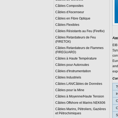
Câbles Composites
Câbles d'Ascenseur
Câbles en Fibre Optique
Câbles Flexibles
Câbles Résistants au Feu (Fireflix)
Câbles Retardateurs de Feu
App
(FIRETOX)
EIB 
Câbles Retardateurs de Flammes
Sys
(FIREGUARD)
cont
Câbles à Haute Température
Euro
Câbles pour Autoroutes
and 
Câbles d'Instrumentation
exp
Câbles Industriels
Con
Câbles LAN/Câbles de Données
T
Câbles pour la Mine
I
Câbles à Moyenne/Haute Tension
C
Câbles Offshore et Marins NEK606
C
Câbles Marins, Pétroliers, Gazières
et Pétrochimiques
S