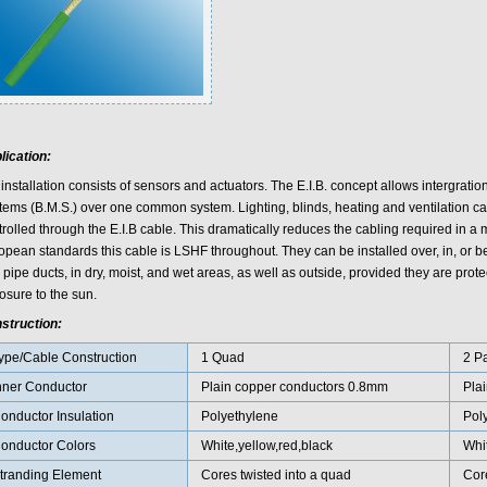
lication:
installation consists of sensors and actuators. The E.I.B. concept allows intergrat
tems (B.M.S.) over one common system. Lighting, blinds, heating and ventilation ca
rolled through the E.I.B cable. This dramatically reduces the cabling required in a
pean standards this cable is LSHF throughout. They can be installed over, in, or be
pipe ducts, in dry, moist, and wet areas, as well as outside, provided they are prote
osure to the sun.
struction:
ype/Cable Construction
1 Quad
2 Pa
nner Conductor
Plain copper conductors 0.8mm
Pla
onductor Insulation
Polyethylene
Pol
onductor Colors
White,yellow,red,black
Whit
tranding Element
Cores twisted into a quad
Core