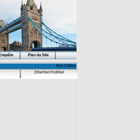
Enquête
Plan du Site
Bus Cables
K
EtherNet ProfiNet