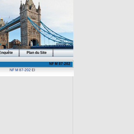
Enquête
Plan du Site
NF M 87-202
NF M 87-202 EI