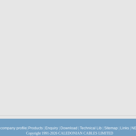
company profile
|
Products
|
Enquiry
|
Download
|
Technical Lib
|
Sitemap
|
Links
|
NE
Copyright 1991-2026 CALEDONIAN CABLES LIMITED