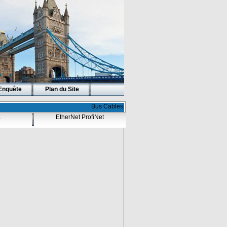
Enquête
Plan du Site
Bus Cables
K
EtherNet ProfiNet