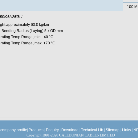
100 M
hnical Data：
ght:approximately 63.0 kg/km
. Bending Radius (Laying):5 x OD mm
rating Temp.Range, min.:-40 °C
rating Temp.Range, max.:+70 °C
company profile
|
Products
|
Enquiry
|
Download
|
Technical Lib
|
Sitemap
|
Links
|
NE
Copyright 1991-2026 CALEDONIAN CABLES LIMITED