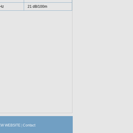
Hz
21 dB/100m
W WEBSITE
|
Contact