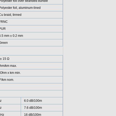
Polyester foil over stranded bundle
Polyester foil, aluminum-lined
Cu braid, tinned
FRNC
PUR
6.5 mm ± 0.2 mm
Green
± 15 Ω
Ohm/km max.
GOhm x km min.
F/km nom.
z
6.0 dB/100m
z
7.6 dB/100m
MHz
16 dB/100m