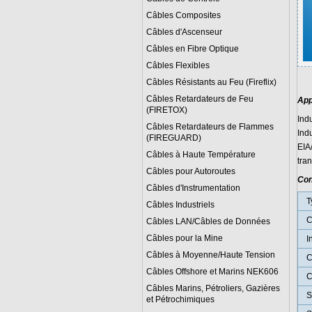
Câbles Composites
Câbles d'Ascenseur
Câbles en Fibre Optique
Câbles Flexibles
Câbles Résistants au Feu (Fireflix)
Câbles Retardateurs de Feu
App
(FIRETOX)
Ind
Câbles Retardateurs de Flammes
Ind
(FIREGUARD)
EIA
Câbles à Haute Température
tra
Câbles pour Autoroutes
Con
Câbles d'Instrumentation
T
Câbles Industriels
C
Câbles LAN/Câbles de Données
Câbles pour la Mine
I
Câbles à Moyenne/Haute Tension
C
Câbles Offshore et Marins NEK606
C
Câbles Marins, Pétroliers, Gazières
S
et Pétrochimiques