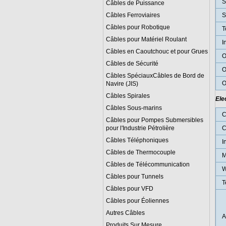
S
Câbles de Puissance
Câbles Ferroviaires
S
Câbles pour Robotique
T
Câbles pour Matériel Roulant
I
Câbles en Caoutchouc et pour Grues
O
Câbles de Sécurité
O
Câbles SpéciauxCâbles de Bord de
O
Navire (JIS)
Câbles Spirales
Ele
Câbles Sous-marins
C
Câbles pour Pompes Submersibles
pour l'Industrie Pétrolière
C
Câbles Téléphoniques
I
Câbles de Thermocouple
M
Câbles de Télécommunication
W
Câbles pour Tunnels
T
Câbles pour VFD
Câbles pour Éoliennes
Autres Câbles
A
Produits Sur Mesure