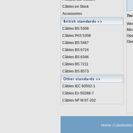
Câbles en Stock
Accessoires
Tec
Wei
Câbles BS 5308
Min
Câbles PAS 5308
Ope
Ope
Câbles BS 5467
Câbles BS 6724
Câbles BS 6346
Câbles BS 7211
Câbles BS 8573
Câbles IEC 60502-1
Câbles En 50288-7
Câbles NF M 87-202
Home
|
Caledonian 