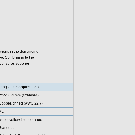
cations in the demanding
ve. Conforming to the
t ensures superior
Drag Chain Applications
2x2x0.64 mm (stranded)
Copper, tinned (AWG 22/7)
PE
white, yellow, blue, orange
Star quad