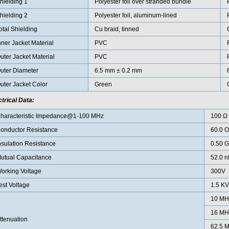
hielding 1
Polyester foil over stranded bundle
hielding 2
Polyester foil, aluminum-lined
otal Shielding
Cu braid, tinned
nner Jacket Material
PVC
uter Jacket Material
PVC
uter Diameter
6.5 mm ± 0.2 mm
uter Jacket Color
Green
ctrical Data:
haracteristic Impedance@1-100 MHz
100 Ω 
onductor Resistance
60.0 
nsulation Resistance
0.50 
utual Capacitance
52.0 n
orking Voltage
300V
est Voltage
1.5 KV
10 MH
16 MH
ttenuation
62.5 