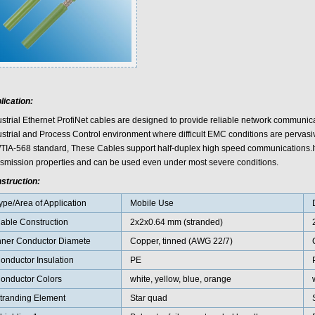
lication:
ustrial Ethernet ProfiNet cables are designed to provide reliable network communi
ustrial and Process Control environment where difficult EMC conditions are pervasi
/TIA-568 standard, These Cables support half-duplex high speed communications.I
nsmission properties and can be used even under most severe conditions.
struction:
ype/Area of Application
Mobile Use
able Construction
2x2x0.64 mm (stranded)
nner Conductor Diamete
Copper, tinned (AWG 22/7)
onductor Insulation
PE
onductor Colors
white, yellow, blue, orange
tranding Element
Star quad