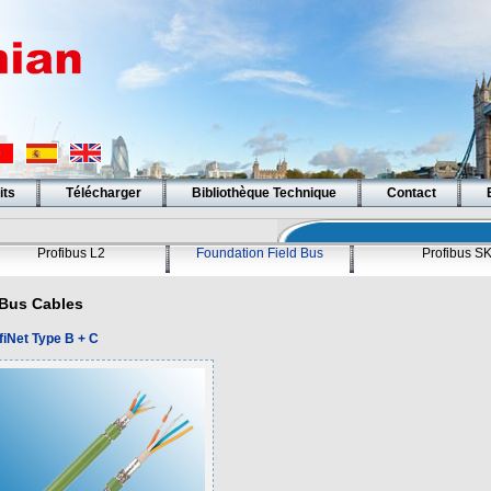
its
Télécharger
Bibliothèque Technique
Contact
Profibus L2
Foundation Field Bus
Profibus S
Bus Cables
fiNet Type B + C