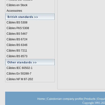
Câbles en Stock
Accessoires
Câbles BS 5308
Câbles PAS 5308
Câbles BS 5467
Câbles BS 6724
Câbles BS 6346
Câbles BS 7211
Câbles BS 8573
Câbles IEC 60502-1
Câbles En 50288-7
Câbles NF M 87-202
Home
|
Caledonian company profile
|
Products
|
Enqui
Copyright 1991-