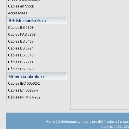
Câbles en Stock
Accessoires
Câbles BS 5308
Câbles PAS 5308
Câbles BS 5467
Câbles BS 6724
Câbles BS 6346
Câbles BS 7211
Câbles BS 8573
Câbles IEC 60502-1
Câbles En 50288-7
Câbles NF M 87-202
Home
|
Caledonian company profile
|
Products
|
Enqui
Copyright 1991-