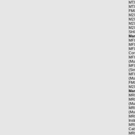
MTX
MTX
FM
M2
M2
M2
M2
SH
Mar
MFX
MFX
MFX
Cor
MFX
(Mul
MFX
(Si
MFX
(Mul
FM
M2
Mar
MRE
MRE
(Mul
MRE
(Mul
MRE
Inst
MRE
Cabl
MRE