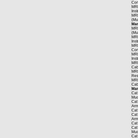
Cont
MRE
Inst
MRE
(Mul
Mar
MRE
(Mul
MRE
Inst
MRE
Cont
MRE
Inst
MRE
Cabl
MRE
Resi
MRE
Cab
Mar
Cat
Mud
Cat
Arm
Cat
Cat
Arm
Cat
Cat
Mud
Cat