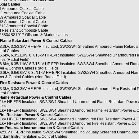
6 UTP/FTP Armoured Data Cable
xial Cables
 Armoured Coaxial Cable
1 Armoured Coaxial Cable
9 Armoured Coaxial Cable
8 Armoured Coaxial Cable
13 Armoured Coaxial Cable
 Resistant Composite Cable
6883&BS7917 Offshore & Marine cables
Flame Retardant Power & Control Cables
/3.3kV, 3.3/3.3kV HF-EPR Insulated, SW2/SW4 Sheathed Armoured Flame Retarda
trol Cables
/6.6kV, 6.35/11kV, 8.7/15kV HF-EPR Insulated, SW2/SW4 Sheathed Unarmoured Fl
les (Radial Field)
/6.6kV, 6.35/11kV, 8.7/15kV HF-EPR Insulated, SW2/SW4 Sheathed Armoured Flam
er & Control Cables (Radial Field)
/6.6kV, 6.6/6.6kV, 6.35/11kV HF-EPR Insulated, SW2/SW4 Sheathed Armoured Flam
er & Control Cables (Non Radial Field)
Fire Resistant Power & Control Cables
/3.3kV, 3.3/3.3kV HF-EPR Insulated, SW2/SW4 Sheathed Armoured Fire Resistant 
trol Cables
Flame Retardant Power & Control Cables
/1kV HF-EPR Insulated, SW2/SW4 Sheathed Unarmoured Flame Retardant Power &
les
/1kV HF-EPR Insulated, SW2/SW4 Sheathed Armoured Flame Retardant Power & C
Fire Resistant Power & Control Cables
/1kV HF-EPR Insulated, SW2/SW4 Sheathed Unarmoured Fire Resistant Power & C
/1kV HF-EPR Insulated, SW2/SW4 Sheathed Armoured Fire Resistant Power & Cont
me Retardant Instrumentation & Control Cables
/250V HF-EPR Insulated, SW2/SW4 Sheathed, Individually Screened Unarmoured
ardant Instrumentation & Control Cables