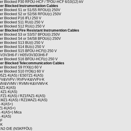
er Blocked P30 RFOU-HCF / TFOU-HCF 6/10(12) kV
er Blocked Instrumentation Cables
er Blocked S1 or S1/S5 RFOU(i) 250V
er Blocked S2 or S2/S6 RFOU(c) 250V
er Blocked P16 IFLI 250 V
er Blocked S11 RU(i) 250 V
er Blocked S12 RU(c) 250 V
er Blocked Fire Resistant Instrumention Cables
er Blocked S3 or S3/S7 BFOU(i) 250V
er Blocked S4 or S4/S8 BFOU(c) 250V
er Blocked S13 BU(i) 250 V
er Blocked S14 BU(c) 250 V
er Blocked S15 BFOU-HCF(i) 250 V
V3V3H6-F / H05V3V3D3H6-F
er Blocked S16 BFOU-HCF(c) 250 V
er Blocked Telecommunication Cables
er Blocked S9 IYXI(c) 60 V
er Blocked S10 IYOI(c) 60 V
5Z1-K(AS) / ES07Z1-K(AS)
V&VVFV / RVFV-K&VVFV-K
MV&VVMV / RVMV-K&VVMV-K
Z1-K(AS)
4Z1-K(AS)
FZ1-K(AS) / RZ1FAZ1-K(AS)
MZ1-K(AS) / RZ1MAZ1-K(AS)
-K(AS+)
1-K(AS+)
-K(AS+) Mica
-K(AS)
-F
-K
N2-D/E (NSKFFÖU)