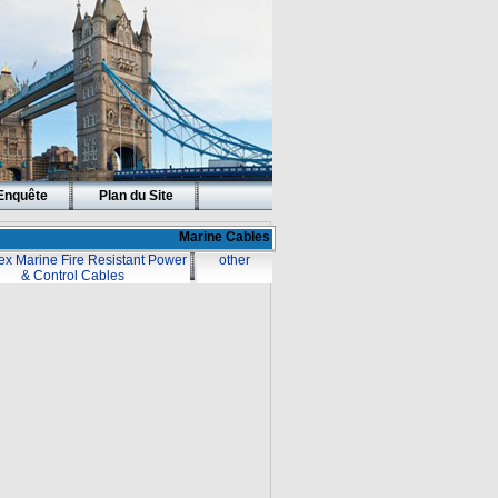
Enquête
Plan du Site
Marine Cables
ex Marine Fire Resistant Power
other
& Control Cables