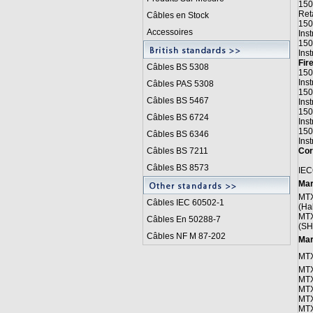
150
Ret
Câbles en Stock
150
Accessoires
Ins
150
Ins
Fir
Câbles BS 5308
150
Ins
Câbles PAS 5308
150
Câbles BS 5467
Ins
150
Câbles BS 6724
Ins
150
Câbles BS 6346
Ins
Câbles BS 7211
Cor
Câbles BS 8573
IEC
Mar
MTX
Câbles IEC 60502-1
(Ha
MTX
Câbles En 50288-7
(SH
Câbles NF M 87-202
Mar
MTX
MTX
MTX
MTX
MTX
MTX