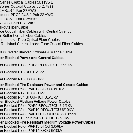
Series Coaxial Cables 50 Ω/75 Ω
Series Coaxial Cables 50 Ω/75 Ω
FIBUS 1 Pair 22 AWG
oured PROFIBUS 1 Pair 22 AWG
FIBUS 1 Pair 0.35mm²
N BUS CABLES 120Ω
akout Fiber Cable
oor Optical Fiber Cables with Central Strength
t Buffer Optical Fiber Cables
tral Loose Tube Optical Fiber Cables
e Resistant Central Loose Tube Optical Fiber Cables
606 Water Blocked Offshore & Marine Cable
er Blocked Power and Control Cables
er Blocked P1 or P1/P8 RFOU/TFOU 0.6/1KV
er Blocked P18 RU 0.6/1kV
er Blocked P15 UX 0.6/1kV
er Blocked Fire Resistant Power and Control Cables
er Blocked P5 or P5/P12 BFOU 0.6/1KV
er Blocked P17 BU 0.6/1 kV
er Blocked P34 BFOU-HCF 0.6/1 kV
er Blocked Medium Voltage Power Cables
er Blocked P2 or P2/P9 RFOU/TFOU 3.6/6KV
er Blocked P3 or P3/P10 RFOU/TFOU 6/10KV
er Blocked P4 or P4/P11 RFOU/TFOU 8.7/15KV
er Blocked P19 or P19/P21 RFOU 12/20KV
er Blocked Fire Resistant Medium Voltage Power Cables
er Blocked P6 or P6/P13 BFOU 3.6/6kV
er Blocked P7 or P7/P14 BFOU 6/10kV