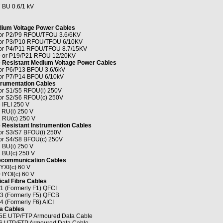
 BU 0.6/1 kV
ium Voltage Power Cables
or P2/P9 RFOU/TFOU 3.6/6KV
or P3/P10 RFOU/TFOU 6/10KV
or P4/P11 RFOU/TFOU 8.7/15KV
 or P19/P21 RFOU 12/20KV
e Resistant Medium Voltage Power Cables
or P6/P13 BFOU 3.6/6kV
or P7/P14 BFOU 6/10kV
trumentation Cables
or S1/S5 RFOU(i) 250V
or S2/S6 RFOU(c) 250V
 IFLI 250 V
 RU(i) 250 V
 RU(c) 250 V
e Resistant Instrumention Cables
or S3/S7 BFOU(i) 250V
or S4/S8 BFOU(c) 250V
 BU(i) 250 V
 BU(c) 250 V
ecommunication Cables
IYXI(c) 60 V
 IYOI(c) 60 V
ical Fibre Cables
1 (Formerly F1) QFCI
3 (Formerly F5) QFCB
4 (Formerly F6) AICI
a Cables
5E UTP/FTP Armoured Data Cable