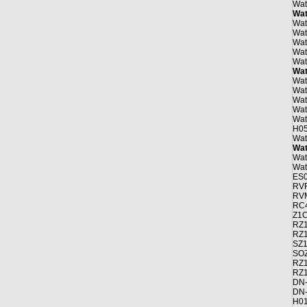
Wat
Wat
Wat
Wat
Wat
Wat
Wat
Wat
Wat
Wat
Wat
Wat
Wat
H05
Wat
Wat
Wat
Wat
ES0
RVF
RV
RC4
Z1C
RZ1
RZ1
SZ1
SOZ
RZ1
RZ1
DN
DN
H01