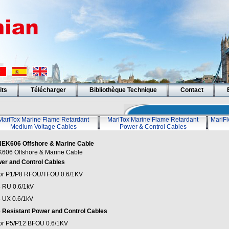
its
Télécharger
Bibliothèque Technique
Contact
MariTox Marine Flame Retardant
MariTox Marine Flame Retardant
MariFl
Medium Voltage Cables
Power & Control Cables
EK606 Offshore & Marine Cable
606 Offshore & Marine Cable
er and Control Cables
or P1/P8 RFOU/TFOU 0.6/1KV
 RU 0.6/1kV
 UX 0.6/1kV
e Resistant Power and Control Cables
or P5/P12 BFOU 0.6/1KV