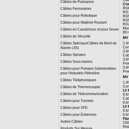
Cat
Câbles de Puissance
Coa
RG6
Câbles Ferroviaires
RG1
Câbles pour Robotique
RG5
RG5
Câbles pour Matériel Roulant
RG2
Mud
Câbles en Caoutchouc et pour Grues
BS 
Câbles de Sécurité
MV 
Câbles SpéciauxCâbles de Bord de
1.9
Con
Navire (JIS)
3.8
Câbles Spirales
Cab
3.8
Câbles Sous-marins
Pow
3.8
Câbles pour Pompes Submersibles
Pow
pour l'Industrie Pétrolière
MV 
Câbles Téléphoniques
1.9
Con
Câbles de Thermocouple
LV 
Câbles de Télécommunication
0.6
Cab
Câbles pour Tunnels
0.6
LV 
Câbles pour VFD
0.6
Câbles pour Éoliennes
0.6
Fla
Autres Câbles
150
Ret
Produits Sur Mesure