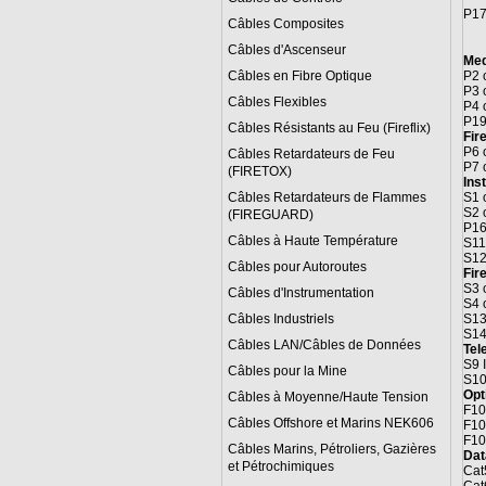
P17
Câbles Composites
Câbles d'Ascenseur
Med
Câbles en Fibre Optique
P2 
P3 
Câbles Flexibles
P4 
P19
Câbles Résistants au Feu (Fireflix)
Fir
P6 
Câbles Retardateurs de Feu
P7 
(FIRETOX)
Ins
Câbles Retardateurs de Flammes
S1 
S2 
(FIREGUARD)
P16
Câbles à Haute Température
S11
S12
Câbles pour Autoroutes
Fir
S3 
Câbles d'Instrumentation
S4 
Câbles Industriels
S13
S14
Câbles LAN/Câbles de Données
Tel
S9 
Câbles pour la Mine
S10
Opt
Câbles à Moyenne/Haute Tension
F10
Câbles Offshore et Marins NEK606
F10
F10
Câbles Marins, Pétroliers, Gazières
Dat
et Pétrochimiques
Cat