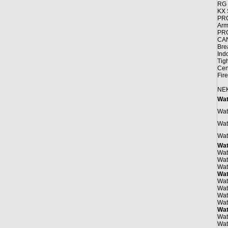
RG 
KX 
PRO
Arm
PRO
CA
Bre
Ind
Tigh
Cen
Fir
NEK
Wat
Wat
Wat
Wat
Wat
Wat
Wat
Wat
Wat
Wat
Wat
Wat
Wat
Wat
Wat
Wat