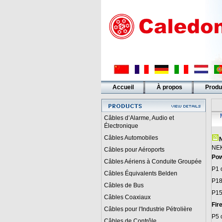
Accueil
À propos
Produ
Liens
Câbles d’Alarme, Audio et
Électronique
Câbles Automobiles
N
NEK
Câbles pour Aéroports
Pow
Câbles Aériens à Conduite Groupée
P1 
Câbles Équivalents Belden
P18
Câbles de Bus
P15
Câbles Coaxiaux
Fir
Câbles pour l'Industrie Pétrolière
P5 
Câbles de Contrôle