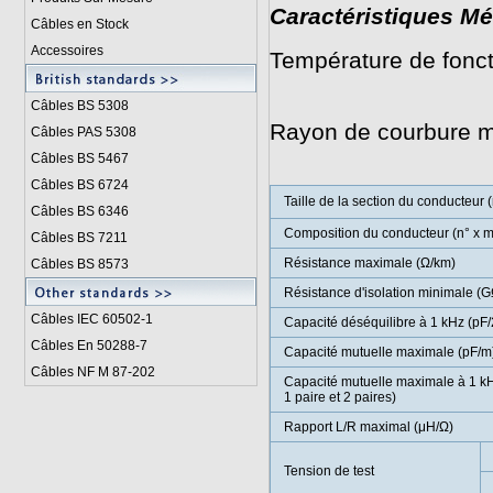
Caractéristiques Mé
Câbles en Stock
Accessoires
Température de fonct
/ 0°C à +5
Câbles BS 5308
Rayon de courbure mi
Câbles PAS 5308
Câbles BS 5467
Câbles BS 6724
Taille de la section du conducteur 
Câbles BS 6346
Composition du conducteur (n° x 
Câbles BS 7211
Résistance maximale (Ω/km)
Câbles BS 8573
Résistance d'isolation minimale (
Câbles IEC 60502-1
Capacité déséquilibre à 1 kHz (pF
Câbles En 50288-7
Capacité mutuelle maximale (pF/m
Câbles NF M 87-202
Capacité mutuelle maximale à 1 kH
1 paire et 2 paires)
Rapport L/R maximal (μH/Ω)
Tension de test