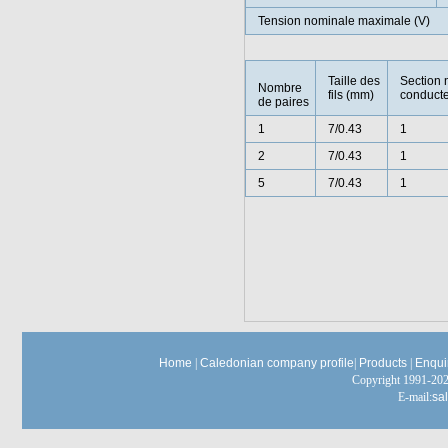
Tension nominale maximale (V)
Taille des
Section 
Nombre
fils (mm)
conducte
de paires
1
7/0.43
1
2
7/0.43
1
5
7/0.43
1
Home
|
Caledonian company profile
|
Products
|
Enqui
Copyright 1991-
E-mail:
sa