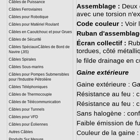
Câbles de Puissance
Assemblage :
Deux c
Câbles Ferroviaires
avec une torsion n'
Câbles pour Robotique
Code couleur :
Voir 
Câbles pour Matériel Roulant
Câbles en Caoutchouc et pour Grues
Ruban d'assemblage
Câbles de Sécurité
Écran collectif :
Ruba
Câbles SpéciauxCâbles de Bord de
tordues, côté métall
Navire (JIS)
le filde drainage en 
Câbles Spirales
Câbles Sous-marins
Gaine extérieure
Câbles pour Pompes Submersibles
pour l'Industrie Pétrolière
Gaine extérieure : G
Câbles Téléphoniques
Résistance au feu :
Câbles de Thermocouple
Câbles de Télécommunication
Résistance au feu :
Câbles pour Tunnels
Sans halogène : con
Câbles pour VFD
Faible émission de 
Câbles pour Éoliennes
Couleur de la gaine :
Autres Câbles
Produits Sur Mesure