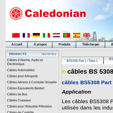
Accueil
À propos
Produits
Télécharger
B
Liens
BS
Câbles d’Alarme, Audio et
BS5308 Part 1 / Type 1
Électronique
câbles BS 530
Câbles Automobiles
Câbles pour Aéroports
câbles BS5308 Par
Câbles Aériens à Conduite Groupée
Câbles Équivalents Belden
Application
Câbles de Bus
Les câbles BS5308 
Câbles Coaxiaux
Câbles pour l'Industrie Pétrolière
utilisés dans les ind
Câbles de Contrôle