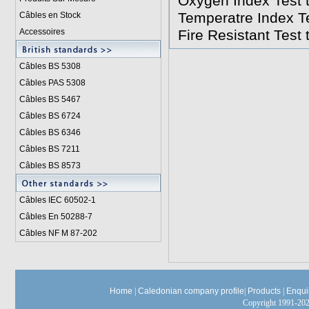
Oxygen Index Test 
Temperatre Index T
Câbles en Stock
Accessoires
Fire Resistant Test
Câbles BS 5308
Câbles PAS 5308
Câbles BS 5467
Câbles BS 6724
Câbles BS 6346
Câbles BS 7211
Câbles BS 8573
Câbles IEC 60502-1
Câbles En 50288-7
Câbles NF M 87-202
Home
|
Caledonian company profile
|
Products
|
Enqui
Copyright 1991-