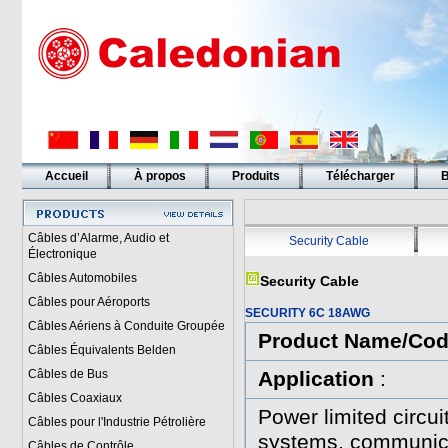
Accueil
À propos
Produits
Télécharger
B
Liens
Câbles d’Alarme, Audio et
Security Cable
Électronique
Câbles Automobiles
Security Cable
Câbles pour Aéroports
SECURITY 6C 18AWG
Câbles Aériens à Conduite Groupée
Product Name/Co
Câbles Équivalents Belden
Câbles de Bus
Application
:
Câbles Coaxiaux
Power limited circui
Câbles pour l'Industrie Pétrolière
systems, communica
Câbles de Contrôle