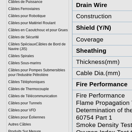
Câbles de Puissance
Drain Wire
Câbles Ferroviaires
Construction
Câbles pour Robotique
Câbles pour Matériel Roulant
Shield (Y/N)
Câbles en Caoutchouc et pour Grues
Câbles de Sécurité
Coverage
Câbles SpéciauxCâbles de Bord de
Navire (JIS)
Sheathing
Câbles Spirales
Thickness(mm)
Câbles Sous-marins
Câbles pour Pompes Submersibles
Cable Dia.(mm)
pour l'Industrie Pétrolière
Câbles Téléphoniques
Fire Performance
Câbles de Thermocouple
Fire Performance
Câbles de Télécommunication
Flame Propagation T
Câbles pour Tunnels
Determination of t
Câbles pour VFD
60754 Part 1
Câbles pour Éoliennes
Smoke Density Test
Autres Câbles
Produits Sur Mesure