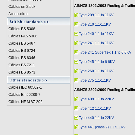
AS/NZS 1802:2003
Reeling & Traili
Câbles en Stock
Accessoires
Type 209 1.1 to 11KV
Type 210 1.1/1.1KV
Câbles BS 5308
Type 240 1.1 to 11KV
Câbles PAS 5308
Type 241 1.1 to 11KV
Câbles BS 5467
Câbles BS 6724
Type 241 Superflex 1.1 to 6.6KV
Câbles BS 6346
Type 245 1.1 to 6.6KV
Câbles BS 7211
Type 260 1.1 to 11KV
Câbles BS 8573
Type 275 1.1/1.1KV
Câbles IEC 60502-1
AS/NZS 2802:2000
Reeling & Traili
Câbles En 50288-7
Type 409 1.1 to 22KV
Câbles NF M 87-202
Type 412 1.1/1.1KV
Type 440 1.1 to 22KV
Type 441 (class 2) 1.1/1.1KV