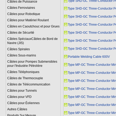
Type SHD-GC Three-Conductor Po
Câbles de Puissance
Câbles Ferroviaires
Type SHD-GC Three-Conductor Po
Câbles pour Robotique
Type SHD-GC Three-Conductor Po
Câbles pour Matériel Roulant
Type SHD-GC Three-Conductor Po
Câbles en Caoutchouc et pour Grues
Câbles de Sécurité
Type SHD-GC Three-Conductor Po
Câbles SpéciauxCâbles de Bord de
Type SHD-GC Three-Conductor Po
Navire (JIS)
Type SHD-GC Three-Conductor Po
Câbles Spirales
Câbles Sous-marins
Portable Welding Cable 600V
Câbles pour Pompes Submersibles
Type MP-GC Three-Conductor Min
pour l'Industrie Pétrolière
Câbles Téléphoniques
Type MP-GC Three-Conductor Min
Câbles de Thermocouple
Type MP-GC Three-Conductor Min
Câbles de Télécommunication
Type MP-GC Three-Conductor Min
Câbles pour Tunnels
Câbles pour VFD
Type MP-GC Three-Conductor Min
Câbles pour Éoliennes
Type MP-GC Three-Conductor Min
Autres Câbles
Type MP-GC Three-Conductor Min
Produits Sur Mesure