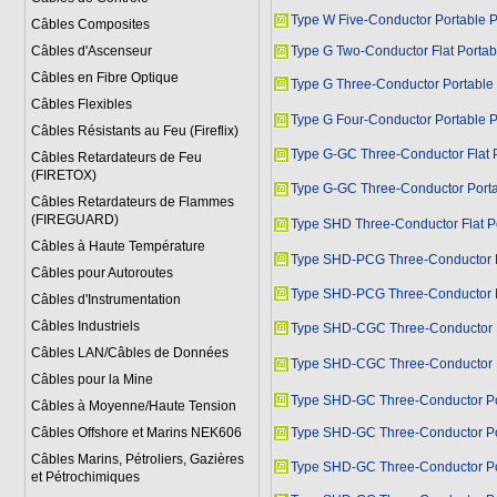
Type W Five-Conductor Portable 
Câbles Composites
Câbles d'Ascenseur
Type G Two-Conductor Flat Porta
Câbles en Fibre Optique
Type G Three-Conductor Portable
Câbles Flexibles
Type G Four-Conductor Portable 
Câbles Résistants au Feu (Fireflix)
Type G-GC Three-Conductor Flat 
Câbles Retardateurs de Feu
(FIRETOX)
Type G-GC Three-Conductor Port
Câbles Retardateurs de Flammes
(FIREGUARD)
Type SHD Three-Conductor Flat P
Câbles à Haute Température
Type SHD-PCG Three-Conductor P
Câbles pour Autoroutes
Type SHD-PCG Three-Conductor P
Câbles d'Instrumentation
Câbles Industriels
Type SHD-CGC Three-Conductor P
Câbles LAN/Câbles de Données
Type SHD-CGC Three-Conductor P
Câbles pour la Mine
Type SHD-GC Three-Conductor Po
Câbles à Moyenne/Haute Tension
Câbles Offshore et Marins NEK606
Type SHD-GC Three-Conductor Po
Câbles Marins, Pétroliers, Gazières
Type SHD-GC Three-Conductor Po
et Pétrochimiques