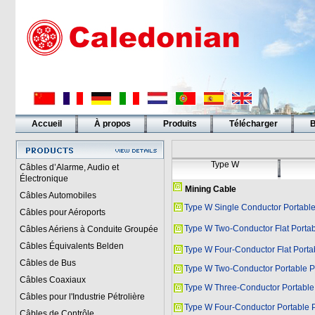
Accueil
À propos
Produits
Télécharger
B
Liens
Type W
Câbles d’Alarme, Audio et
Électronique
Mining Cable
Câbles Automobiles
Type W Single Conductor Portabl
Câbles pour Aéroports
Type W Two-Conductor Flat Porta
Câbles Aériens à Conduite Groupée
Câbles Équivalents Belden
Type W Four-Conductor Flat Port
Câbles de Bus
Type W Two-Conductor Portable 
Câbles Coaxiaux
Type W Three-Conductor Portabl
Câbles pour l'Industrie Pétrolière
Type W Four-Conductor Portable 
Câbles de Contrôle