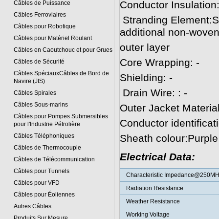
Conductor Insulation
Câbles de Puissance
Câbles Ferroviaires
Stranding Element:Sp
Câbles pour Robotique
additional non-woven
Câbles pour Matériel Roulant
outer layer
Câbles en Caoutchouc et pour Grues
Core Wrapping: -
Câbles de Sécurité
Câbles SpéciauxCâbles de Bord de
Shielding: -
Navire (JIS)
Drain Wire: : -
Câbles Spirales
Câbles Sous-marins
Outer Jacket Materi
Câbles pour Pompes Submersibles
Conductor identificat
pour l'Industrie Pétrolière
Câbles Téléphoniques
Sheath colour:Purple
Câbles de Thermocouple
Electrical Data:
Câbles de Télécommunication
Câbles pour Tunnels
Characteristic Impedance@250MH
Câbles pour VFD
Radiation Resistance
Câbles pour Éoliennes
Weather Resistance
Autres Câbles
Working Voltage
Produits Sur Mesure