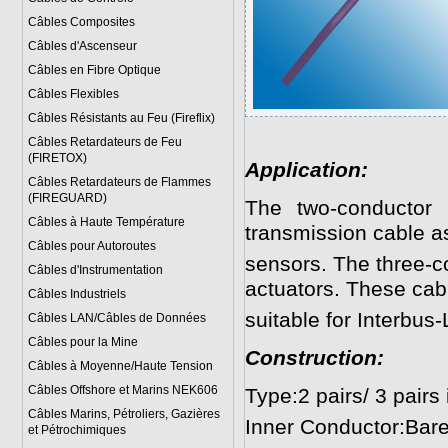
Câbles Composites
Câbles d'Ascenseur
Câbles en Fibre Optique
Câbles Flexibles
Câbles Résistants au Feu (Fireflix)
Câbles Retardateurs de Feu
(FIRETOX)
Application:
Câbles Retardateurs de Flammes
(FIREGUARD)
The two-conductor 
Câbles à Haute Température
transmission cable as
Câbles pour Autoroutes
sensors. The three-co
Câbles d'Instrumentation
actuators. These cab
Câbles Industriels
suitable for Interbus
Câbles LAN/Câbles de Données
Câbles pour la Mine
Construction:
Câbles à Moyenne/Haute Tension
Câbles Offshore et Marins NEK606
Type:2 pairs/ 3 pairs
Câbles Marins, Pétroliers, Gazières
Inner Conductor:Bar
et Pétrochimiques