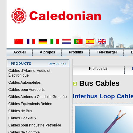
Accueil
À propos
Produits
Télécharger
B
Liens
Profibus L2
Câbles d’Alarme, Audio et
Électronique
Bus Cables
Câbles Automobiles
Câbles pour Aéroports
Interbus Loop Cabl
Câbles Aériens à Conduite Groupée
Câbles Équivalents Belden
Câbles de Bus
Câbles Coaxiaux
Câbles pour l'Industrie Pétrolière
Câbles de Contrôle