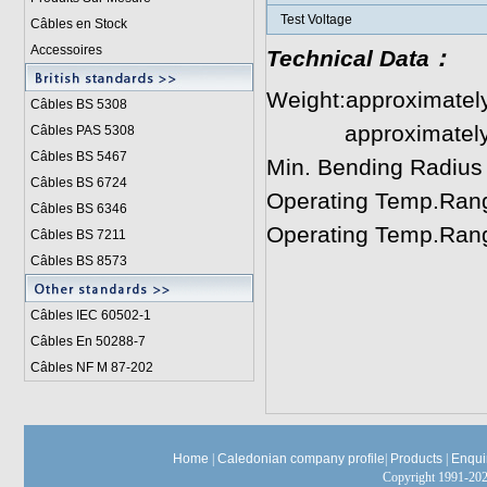
Test Voltage
Câbles en Stock
Accessoires
Technical Data：
Weight:approximatel
Câbles BS 5308
approximately 9
Câbles PAS 5308
Câbles BS 5467
Min. Bending Radius
Câbles BS 6724
Operating Temp.Range,
Câbles BS 6346
Operating Temp.Rang
Câbles BS 7211
Câbles BS 8573
Câbles IEC 60502-1
Câbles En 50288-7
Câbles NF M 87-202
Home
|
Caledonian company profile
|
Products
|
Enqui
Copyright 1991-