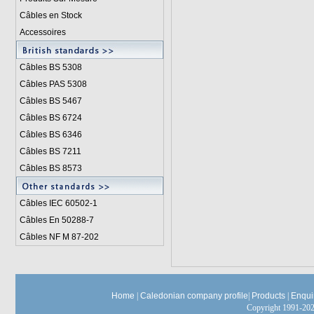
Câbles en Stock
Accessoires
Câbles BS 5308
Câbles PAS 5308
Câbles BS 5467
Câbles BS 6724
Câbles BS 6346
Câbles BS 7211
Câbles BS 8573
Câbles IEC 60502-1
Câbles En 50288-7
Câbles NF M 87-202
Home
|
Caledonian company profile
|
Products
|
Enqui
Copyright 1991-