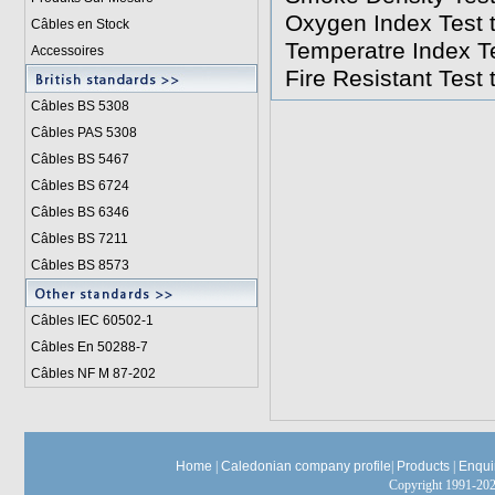
Oxygen Index Test 
Câbles en Stock
Temperatre Index T
Accessoires
Fire Resistant Test
Câbles BS 5308
Câbles PAS 5308
Câbles BS 5467
Câbles BS 6724
Câbles BS 6346
Câbles BS 7211
Câbles BS 8573
Câbles IEC 60502-1
Câbles En 50288-7
Câbles NF M 87-202
Home
|
Caledonian company profile
|
Products
|
Enqui
Copyright 1991-