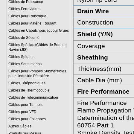
Câbles de Puissance
Câbles Ferroviaires
Drain Wire
Câbles pour Robotique
Construction
Câbles pour Matériel Roulant
Câbles en Caoutchouc et pour Grues
Shield (Y/N)
Câbles de Sécurité
Coverage
Câbles SpéciauxCâbles de Bord de
Navire (JIS)
Sheathing
Câbles Spirales
Câbles Sous-marins
Thickness(mm)
Câbles pour Pompes Submersibles
pour l'Industrie Pétrolière
Cable Dia.(mm)
Câbles Téléphoniques
Fire Performance
Câbles de Thermocouple
Câbles de Télécommunication
Fire Performance
Câbles pour Tunnels
Flame Propagation T
Câbles pour VFD
Determination of t
Câbles pour Éoliennes
60754 Part 1
Autres Câbles
Smoke Density Test
Produits Sur Mesure