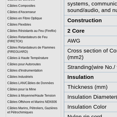
systems, communica
Câbles Composites
sound/audio, and nu
Câbles d'Ascenseur
Câbles en Fibre Optique
Construction
Câbles Flexibles
2 Core
Câbles Résistants au Feu (Fireflix)
Câbles Retardateurs de Feu
AWG
(FIRETOX)
Câbles Retardateurs de Flammes
Cross section of Co
(FIREGUARD)
(mm2)
Câbles à Haute Température
Câbles pour Autoroutes
Stranding(wire No./
Câbles d'Instrumentation
Insulation
Câbles Industriels
Câbles LAN/Câbles de Données
Thickness (mm)
Câbles pour la Mine
Câbles à Moyenne/Haute Tension
Insulation Diamete
Câbles Offshore et Marins NEK606
Insulation Color
Câbles Marins, Pétroliers, Gazières
et Pétrochimiques
Nylon rip cord