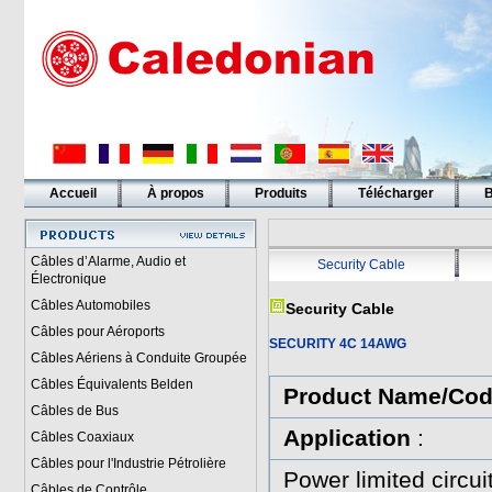
Accueil
À propos
Produits
Télécharger
B
Liens
Câbles d’Alarme, Audio et
Security Cable
Électronique
Câbles Automobiles
Security Cable
Câbles pour Aéroports
SECURITY 4C 14AWG
Câbles Aériens à Conduite Groupée
Câbles Équivalents Belden
Product Name/Co
Câbles de Bus
Application
:
Câbles Coaxiaux
Câbles pour l'Industrie Pétrolière
Power limited circui
Câbles de Contrôle