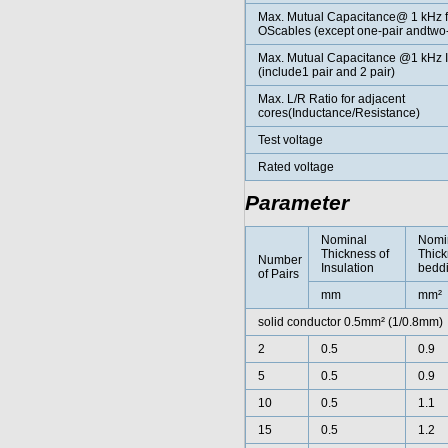
Max. Mutual Capacitance@ 1 kHz f
OScables (except one-pair andtwo-
Max. Mutual Capacitance @1 kHz 
(include1 pair and 2 pair)
Max. L/R Ratio for adjacent
cores(Inductance/Resistance)
Test voltage
Rated voltage
Parameter
Nominal
Nomi
Thickness of
Thick
Number
Insulation
bedd
of Pairs
mm
mm²
solid conductor 0.5mm² (1/0.8mm)
2
0.5
0.9
5
0.5
0.9
10
0.5
1.1
15
0.5
1.2