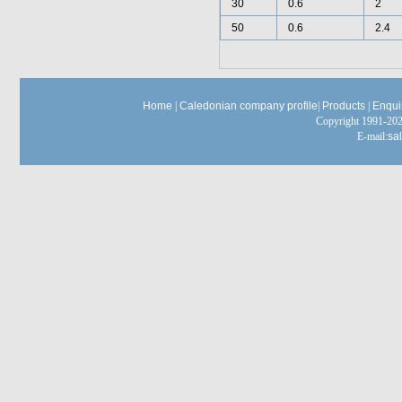
30
0.6
2
50
0.6
2.4
Home
|
Caledonian company profile
|
Products
|
Enqui
Copyright 1991-
E-mail:
sa