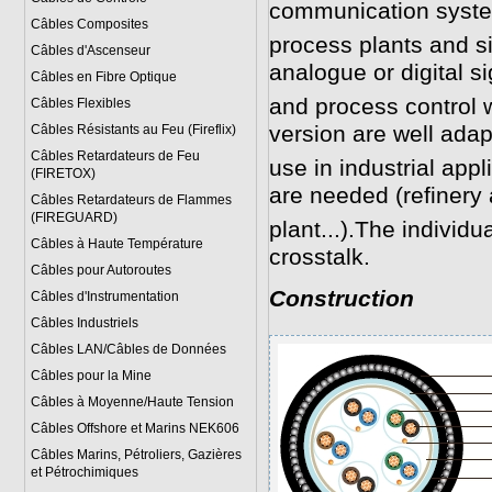
communication syste
Câbles Composites
process plants and si
Câbles d'Ascenseur
analogue or digital 
Câbles en Fibre Optique
and process control
Câbles Flexibles
version are well ada
Câbles Résistants au Feu (Fireflix)
Câbles Retardateurs de Feu
use in industrial ap
(FIRETOX)
are needed (refinery
Câbles Retardateurs de Flammes
(FIREGUARD)
plant...).The individ
Câbles à Haute Température
crosstalk.
Câbles pour Autoroutes
Construction
Câbles d'Instrumentation
Câbles Industriels
Câbles LAN/Câbles de Données
Câbles pour la Mine
Câbles à Moyenne/Haute Tension
Câbles Offshore et Marins NEK606
Câbles Marins, Pétroliers, Gazières
et Pétrochimiques