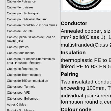
Câbles de Puissance
Câbles Ferroviaires
Câbles pour Robotique
Câbles pour Matériel Roulant
Conductor
Câbles en Caoutchouc et pour Grues
Annealed copper, siz
Câbles de Sécurité
mm² solid(Class 1), 
Câbles SpéciauxCâbles de Bord de
Navire (JIS)
multistranded(Class 
Câbles Spirales
Insulation
Câbles Sous-marins
Câbles pour Pompes Submersibles
thermoplastic PE to 
pour l'Industrie Pétrolière
linked PE to BS EN 
Câbles Téléphoniques
Pairing
Câbles de Thermocouple
Two insulated conduct
Câbles de Télécommunication
Câbles pour Tunnels
exceeding 100mm, Tw
Câbles pour VFD
individual pair scree
Câbles pour Éoliennes
formation round a c
Autres Câbles
Colour code
Produits Sur Mesure