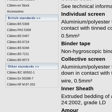
See technical inform
Câbles en Stock
Accessoires
Individual screen
Aluminium/polyester t
Câbles BS 5308
contact with tinned c
Câbles PAS 5308
0.5mm²
Câbles BS 5467
Câbles BS 6724
Binder tape
Câbles BS 6346
Non-hygroscopic bin
Câbles BS 7211
Collective screen
Câbles BS 8573
Aluminium/polyester t
down in contact with 
Câbles IEC 60502-1
Câbles En 50288-7
wire, 0.5mm²
Câbles NF M 87-202
Inner Sheath
Extruded bedding of
24:2002, grade LD
Amour