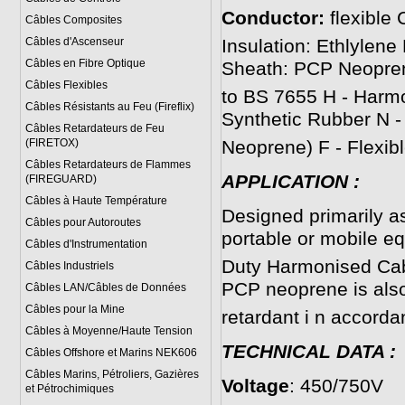
Conductor:
flexible
Câbles Composites
Câbles d'Ascenseur
Insulation: Ethlylene
Câbles en Fibre Optique
Sheath: PCP Neopre
Câbles Flexibles
to BS 7655 H - Harmo
Câbles Résistants au Feu (Fireflix)
Synthetic Rubber N -
Câbles Retardateurs de Feu
(FIRETOX)
Neoprene) F - Flexi
Câbles Retardateurs de Flammes
APPLICATION :
(FIREGUARD)
Câbles à Haute Température
Designed primarily as 
Câbles pour Autoroutes
portable or mobile e
Câbles d'Instrumentation
Duty Harmonised Cable
Câbles Industriels
PCP neoprene is also
Câbles LAN/Câbles de Données
Câbles pour la Mine
retardant i n accor
Câbles à Moyenne/Haute Tension
TECHNICAL DATA :
Câbles Offshore et Marins NEK606
Câbles Marins, Pétroliers, Gazières
Voltage
: 450/750V
et Pétrochimiques