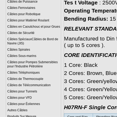
Tes t Voltage
: 2500
Câbles de Puissance
Câbles Ferroviaires
Operating Temperat
Câbles pour Robotique
Bending Radius:
15 
Câbles pour Matériel Roulant
Câbles en Caoutchouc et pour Grues
R
ELEVANT STAND
Câbles de Sécurité
Manufactured to Di
Câbles SpéciauxCâbles de Bord de
Navire (JIS)
( up to 5 cores ).
Câbles Spirales
CORE IDENTIFICAT
Câbles Sous-marins
Câbles pour Pompes Submersibles
1 Core: Black
pour l'Industrie Pétrolière
2 Cores: Brown, Blue
Câbles Téléphoniques
Câbles de Thermocouple
3 Cores: Green/yello
Câbles de Télécommunication
4 Cores: Green/Yello
Câbles pour Tunnels
5 Cores: Green/Yello
Câbles pour VFD
Câbles pour Éoliennes
H07RN-F Single Cor
Autres Câbles
Produits Sur Mesure