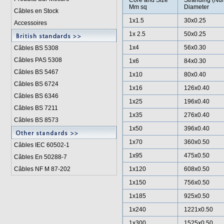
Core and Size
Stranding (Num
Mm sq
Diameter
Câbles en Stock
1x1.5
30x0.25
Accessoires
1x 2.5
50x0.25
1x4
56x0.30
Câbles BS 5308
Câbles PAS 5308
1x6
84x0.30
Câbles BS 5467
1x10
80x0.40
Câbles BS 6724
1x16
126x0.40
Câbles BS 6346
1x25
196x0.40
Câbles BS 7211
1x35
276x0.40
Câbles BS 8573
1x50
396x0.40
1x70
360x0.50
Câbles IEC 60502-1
1x95
475x0.50
Câbles En 50288-7
Câbles NF M 87-202
1x120
608x0.50
1x150
756x0.50
1x185
925x0.50
1x240
1221x0.50
1x300
1525x0.50