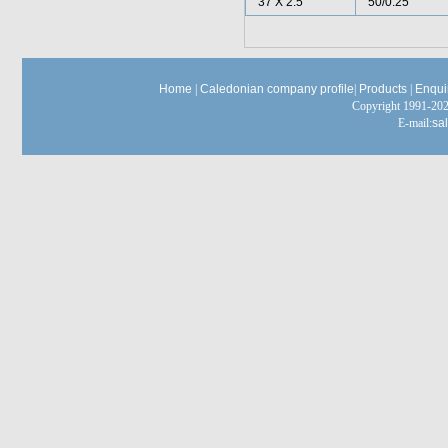
37 X 2.5
50/0.25
Home
|
Caledonian company profile
|
Products
|
Enqui
Copyright 1991-
E-mail:
sa