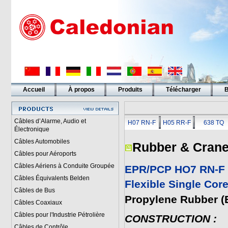
Accueil
À propos
Produits
Télécharger
B
Liens
Câbles d’Alarme, Audio et
H07 RN-F
H05 RR-F
638 TQ
Électronique
Câbles Automobiles
Rubber & Crane
Câbles pour Aéroports
Câbles Aériens à Conduite Groupée
EPR/PCP HO7 RN-F 
Câbles Équivalents Belden
Flexible Single Cor
Câbles de Bus
Propylene Rubber (
Câbles Coaxiaux
Câbles pour l'Industrie Pétrolière
CONSTRUCTION
:
Câbles de Contrôle