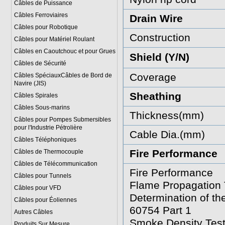
Câbles de Puissance
Câbles Ferroviaires
Drain Wire
Câbles pour Robotique
Construction
Câbles pour Matériel Roulant
Câbles en Caoutchouc et pour Grues
Shield (Y/N)
Câbles de Sécurité
Coverage
Câbles SpéciauxCâbles de Bord de
Navire (JIS)
Sheathing
Câbles Spirales
Câbles Sous-marins
Thickness(mm)
Câbles pour Pompes Submersibles
pour l'Industrie Pétrolière
Cable Dia.(mm)
Câbles Téléphoniques
Fire Performance
Câbles de Thermocouple
Câbles de Télécommunication
Fire Performance
Câbles pour Tunnels
Flame Propagation T
Câbles pour VFD
Determination of t
Câbles pour Éoliennes
60754 Part 1
Autres Câbles
Smoke Density Test
Produits Sur Mesure