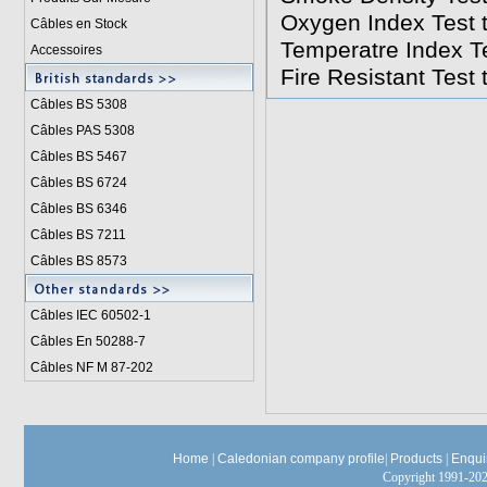
Oxygen Index Test 
Câbles en Stock
Temperatre Index T
Accessoires
Fire Resistant Test
Câbles BS 5308
Câbles PAS 5308
Câbles BS 5467
Câbles BS 6724
Câbles BS 6346
Câbles BS 7211
Câbles BS 8573
Câbles IEC 60502-1
Câbles En 50288-7
Câbles NF M 87-202
Home
|
Caledonian company profile
|
Products
|
Enqui
Copyright 1991-