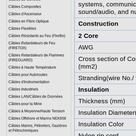
systems, communica
Câbles Composites
sound/audio, and nu
Câbles d'Ascenseur
Câbles en Fibre Optique
Construction
Câbles Flexibles
2 Core
Câbles Résistants au Feu (Fireflix)
Câbles Retardateurs de Feu
AWG
(FIRETOX)
Câbles Retardateurs de Flammes
Cross section of Co
(FIREGUARD)
(mm2)
Câbles à Haute Température
Câbles pour Autoroutes
Stranding(wire No./
Câbles d'Instrumentation
Insulation
Câbles Industriels
Câbles LAN/Câbles de Données
Thickness (mm)
Câbles pour la Mine
Câbles à Moyenne/Haute Tension
Insulation Diamete
Câbles Offshore et Marins NEK606
Insulation Color
Câbles Marins, Pétroliers, Gazières
et Pétrochimiques
Nylon rip cord