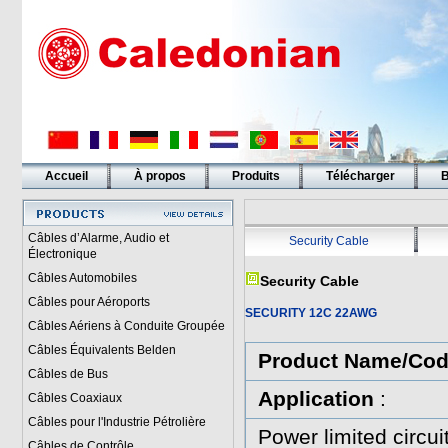
Accueil
À propos
Produits
Télécharger
B
Liens
Câbles d’Alarme, Audio et
Security Cable
Électronique
Câbles Automobiles
Security Cable
Câbles pour Aéroports
SECURITY 12C 22AWG
Câbles Aériens à Conduite Groupée
Câbles Équivalents Belden
Product Name/Co
Câbles de Bus
Application
:
Câbles Coaxiaux
Câbles pour l'Industrie Pétrolière
Power limited circui
Câbles de Contrôle