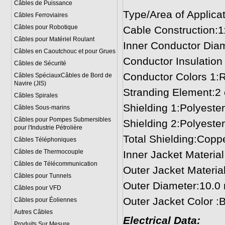
Câbles de Puissance
Type/Area of Applica
Câbles Ferroviaires
Câbles pour Robotique
Cable Construction:
Câbles pour Matériel Roulant
Inner Conductor Dia
Câbles en Caoutchouc et pour Grues
Conductor Insulatio
Câbles de Sécurité
Conductor Colors 1:
Câbles SpéciauxCâbles de Bord de
Navire (JIS)
Stranding Element:2 c
Câbles Spirales
Shielding 1:Polyester
Câbles Sous-marins
Câbles pour Pompes Submersibles
Shielding 2:Polyester
pour l'Industrie Pétrolière
Total Shielding:Coppe
Câbles Téléphoniques
Câbles de Thermocouple
Inner Jacket Materia
Câbles de Télécommunication
Outer Jacket Materia
Câbles pour Tunnels
Outer Diameter:10.0
Câbles pour VFD
Outer Jacket Color :
Câbles pour Éoliennes
Autres Câbles
Electrical Data:
Produits Sur Mesure