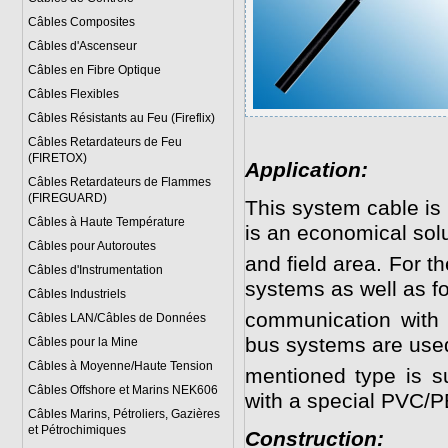
Câbles Composites
Câbles d'Ascenseur
Câbles en Fibre Optique
Câbles Flexibles
Câbles Résistants au Feu (Fireflix)
Câbles Retardateurs de Feu
(FIRETOX)
Application:
Câbles Retardateurs de Flammes
(FIREGUARD)
This system cable is
Câbles à Haute Température
is an economical solut
Câbles pour Autoroutes
and field area. For 
Câbles d'Instrumentation
systems as well as fo
Câbles Industriels
communication with t
Câbles LAN/Câbles de Données
bus systems are use
Câbles pour la Mine
Câbles à Moyenne/Haute Tension
mentioned type is su
Câbles Offshore et Marins NEK606
with a special PVC/P
Câbles Marins, Pétroliers, Gazières
et Pétrochimiques
Construction: