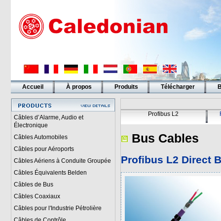
Accueil
À propos
Produits
Télécharger
B
Liens
Profibus L2
Câbles d’Alarme, Audio et
Électronique
Bus Cables
Câbles Automobiles
Câbles pour Aéroports
Profibus L2
Direct B
Câbles Aériens à Conduite Groupée
Câbles Équivalents Belden
Câbles de Bus
Câbles Coaxiaux
Câbles pour l'Industrie Pétrolière
Câbles de Contrôle