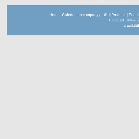
Home
|
Caledonian company profile
|
Products
|
Enqui
Copyright 1991-
E-mail:
sa