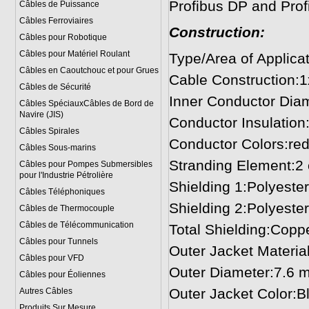
Profibus DP and Pro
Câbles de Puissance
Câbles Ferroviaires
Construction:
Câbles pour Robotique
Câbles pour Matériel Roulant
Type/Area of Applic
Câbles en Caoutchouc et pour Grues
Cable Construction:
Câbles de Sécurité
Inner Conductor Dia
Câbles SpéciauxCâbles de Bord de
Navire (JIS)
Conductor Insulation
Câbles Spirales
Conductor Colors:red
Câbles Sous-marins
Stranding Element:2 c
Câbles pour Pompes Submersibles
pour l'Industrie Pétrolière
Shielding 1:Polyester
Câbles Téléphoniques
Shielding 2:Polyester
Câbles de Thermocouple
Câbles de Télécommunication
Total Shielding:Coppe
Câbles pour Tunnels
Outer Jacket Materia
Câbles pour VFD
Outer Diameter:7.6 
Câbles pour Éoliennes
Outer Jacket Color:B
Autres Câbles
Produits Sur Mesure