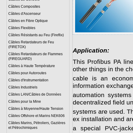
Câbles Composites
Câbles d'Ascenseur
Câbles en Fibre Optique
Câbles Flexibles
Câbles Résistants au Feu (Fireflix)
Câbles Retardateurs de Feu
(FIRETOX)
Application:
Câbles Retardateurs de Flammes
(FIREGUARD)
This Profibus PA lin
Câbles à Haute Température
other things in the ch
Câbles pour Autoroutes
cable is an economi
Câbles d'Instrumentation
information exchange
Câbles Industriels
automation systems
Câbles LAN/Câbles de Données
decentralized field uni
Câbles pour la Mine
Câbles à Moyenne/Haute Tension
systems are used. Th
Câbles Offshore et Marins NEK606
ex installation and a
Câbles Marins, Pétroliers, Gazières
a special PVC-jack
et Pétrochimiques