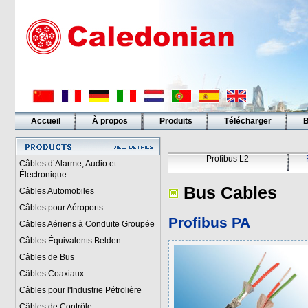
Accueil
À propos
Produits
Télécharger
B
Liens
Profibus L2
Câbles d’Alarme, Audio et
Électronique
Bus Cables
Câbles Automobiles
Câbles pour Aéroports
Profibus PA
Câbles Aériens à Conduite Groupée
Câbles Équivalents Belden
Câbles de Bus
Câbles Coaxiaux
Câbles pour l'Industrie Pétrolière
Câbles de Contrôle