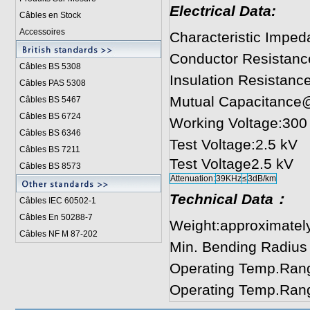
Electrical Data:
Câbles en Stock
Accessoires
Characteristic Impe
Conductor Resistan
Câbles BS 5308
Insulation Resistan
Câbles PAS 5308
Mutual Capacitance
Câbles BS 5467
Câbles BS 6724
Working Voltage:300
Câbles BS 6346
Test Voltage:2.5 kV
Câbles BS 7211
Test Voltage2.5 kV
Câbles BS 8573
Attenuation:
39KHz
≤
3dB/km
Technical Data：
Câbles IEC 60502-1
Câbles En 50288-7
Weight:approximatel
Câbles NF M 87-202
Min. Bending Radius
Operating Temp.Rang
Operating Temp.Rang