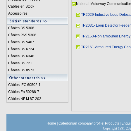
National Motorway Communications
Câbles en Stock
Accessoires
TR2029-Inductive Loop Detect
TR2031- Loop Detector Feeder
Câbles BS 5308
Câbles PAS 5308
TR2153-Non armoured Energy
Câbles BS 5467
TR2161-Armoured Energy Cab
Câbles BS 6724
Câbles BS 6346
Câbles BS 7211
Câbles BS 8573
Câbles IEC 60502-1
Câbles En 50288-7
Câbles NF M 87-202
Home
|
Caledonian company profile
|
Products
|
Enqui
Copyright 1991-