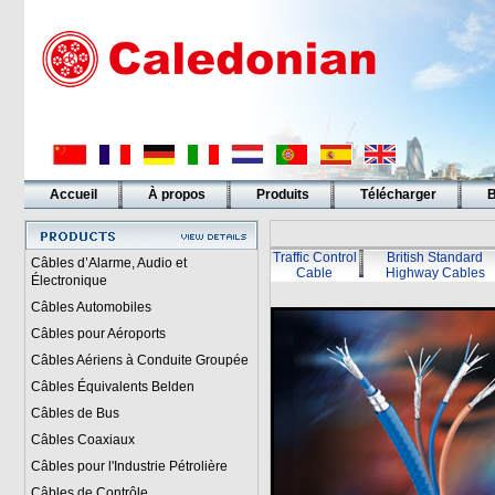
Accueil
À propos
Produits
Télécharger
B
Liens
Traffic Control
British Standard
Câbles d’Alarme, Audio et
Cable
Highway Cables
Électronique
Câbles Automobiles
Câbles pour Aéroports
Câbles Aériens à Conduite Groupée
Câbles Équivalents Belden
Câbles de Bus
Câbles Coaxiaux
Câbles pour l'Industrie Pétrolière
Câbles de Contrôle