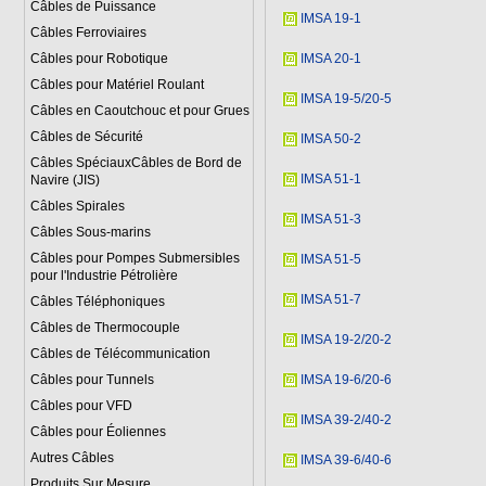
Câbles de Puissance
IMSA 19-1
Câbles Ferroviaires
Câbles pour Robotique
IMSA 20-1
Câbles pour Matériel Roulant
IMSA 19-5/20-5
Câbles en Caoutchouc et pour Grues
Câbles de Sécurité
IMSA 50-2
Câbles SpéciauxCâbles de Bord de
IMSA 51-1
Navire (JIS)
Câbles Spirales
IMSA 51-3
Câbles Sous-marins
Câbles pour Pompes Submersibles
IMSA 51-5
pour l'Industrie Pétrolière
IMSA 51-7
Câbles Téléphoniques
Câbles de Thermocouple
IMSA 19-2/20-2
Câbles de Télécommunication
Câbles pour Tunnels
IMSA 19-6/20-6
Câbles pour VFD
IMSA 39-2/40-2
Câbles pour Éoliennes
Autres Câbles
IMSA 39-6/40-6
Produits Sur Mesure