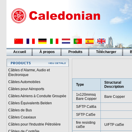
Accueil
À propos
Produits
Télécharger
B
Liens
Câbles d’Alarme, Audio et
Électronique
Câbles Automobiles
Structural
Type
Description
Câbles pour Aéroports
1x120mmsq
Câbles Aériens à Conduite Groupée
Bare Copper
Bare Copper
Câbles Équivalents Belden
S/FTP Cat6a
Câbles de Bus
SFTP Cat5e
Câbles Coaxiaux
fire resisting
Câbles pour l'Industrie Pétrolière
U/FTP cat5e
cat5e
Câbles de Contrôle