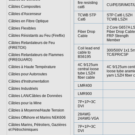
fire resisting
CU/PE/SR/MGT/
Câbles Composites
cat6
Câbles d'Ascenseur
TCWB STP
STP Cat6 LSZH
Cat6
TCWB LSZH
Câbles en Fibre Optique
2 Core G657A L
Câbles Flexibles
Fiber Drop
Fiber Drop Cable
Câbles Résistants au Feu (Fireflix)
Cable
FRP Strength
Member
Câbles Retardateurs de Feu
(FIRETOX)
Coil lead end
300/500V 1x1.5
cable to
TC/EPR/CSP
Câbles Retardateurs de Flammes
BS6195
(FIREGUARD)
4C 9/125um
Câbles à Haute Température
4C 9/125um cent
central loose
loose tube arami
tube LSZH
Câbles pour Autoroutes
yarn LSZH fiber 
fiber cable
Câbles d'Instrumentation
LMR400
Câbles Industriels
LMR900
Câbles LAN/Câbles de Données
7P+1P+3C
Câbles pour la Mine
DVI
Câbles à Moyenne/Haute Tension
28AWG
Câbles Offshore et Marins NEK606
24AWG VGA
Câbles Marins, Pétroliers, Gazières
7P+1P+3C
et Pétrochimiques
DVI