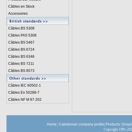
Câbles en Stock
Accessoires
Câbles BS 5308
Câbles PAS 5308
Câbles BS 5467
Câbles BS 6724
Câbles BS 6346
Câbles BS 7211
Câbles BS 8573
Câbles IEC 60502-1
Câbles En 50288-7
Câbles NF M 87-202
Home
|
Caledonian company profile
|
Products
|
Enqui
Copyright 1991-