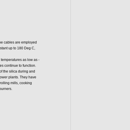
one cables are employed
stant up to 180 Deg C,
 temperatures as low as -
s continue to function.
f the silica during and
 power plants. They have
olling mills, cooking
burners.