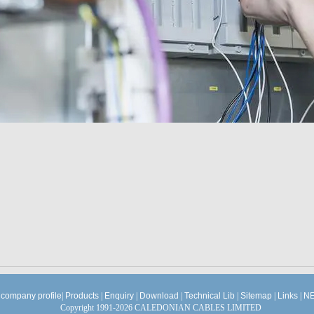
company profile
|
Products
|
Enquiry
|
Download
|
Technical Lib
|
Sitemap
|
Links
|
NE
Copyright 1991-2026 CALEDONIAN CABLES LIMITED