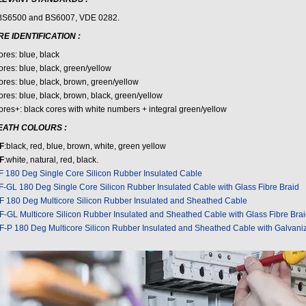
BS6500 and BS6007, VDE 0282.
E IDENTIFICATION
:
ores: blue, black
ores: blue, black, green/yellow
ores: blue, black, brown, green/yellow
ores: blue, black, brown, black, green/yellow
ores+: black cores with white numbers + integral green/yellow
EATH COLOURS
:
F
:black, red, blue, brown, white, green yellow
F
:white, natural, red, black.
F 180 Deg Single Core Silicon Rubber Insulated Cable
F-GL 180 Deg Single Core Silicon Rubber Insulated Cable with Glass Fibre Braid
F 180 Deg Multicore Silicon Rubber Insulated and Sheathed Cable
F-GL Multicore Silicon Rubber Insulated and Sheathed Cable with Glass Fibre Brai
F-P 180 Deg Multicore Silicon Rubber Insulated and Sheathed Cable with Galvaniz