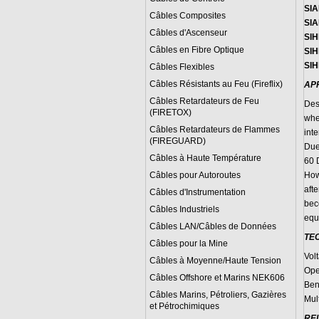
SI
Câbles Composites
SIA
Câbles d'Ascenseur
SI
Câbles en Fibre Optique
SIH
SIH
Câbles Flexibles
Câbles Résistants au Feu (Fireflix)
AP
Câbles Retardateurs de Feu
Des
(FIRETOX)
whe
Câbles Retardateurs de Flammes
inte
(FIREGUARD)
Due
Câbles à Haute Température
60 
Câbles pour Autoroutes
Howe
aft
Câbles d'Instrumentation
beco
Câbles Industriels
equi
Câbles LAN/Câbles de Données
TE
Câbles pour la Mine
Vol
Câbles à Moyenne/Haute Tension
Ope
Câbles Offshore et Marins NEK606
Ben
Câbles Marins, Pétroliers, Gazières
Mult
et Pétrochimiques
RE