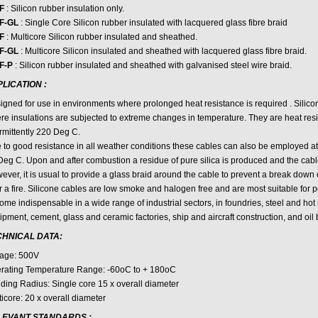
AF
: Silicon rubber insulation only.
F-GL
: Single Core Silicon rubber insulated with lacquered glass fibre braid
HF
: Multicore Silicon rubber insulated and sheathed.
F-GL
: Multicore Silicon insulated and sheathed with lacquered glass fibre braid.
F-P
: Silicon rubber insulated and sheathed with galvanised steel wire braid.
PLICATION
:
igned for use in environments where prolonged heat resistance is required . Silic
re insulations are subjected to extreme changes in temperature. They are heat resi
rmittently 220 Deg C.
 to good resistance in all weather conditions these cables can also be employed at
Deg C. Upon and after combustion a residue of pure silica is produced and the cable
ver, it is usual to provide a glass braid around the cable to prevent a break down o
er a fire. Silicone cables are low smoke and halogen free and are most suitable for
me indispensable in a wide range of industrial sectors, in foundries, steel and hot r
pment, cement, glass and ceramic factories, ship and aircraft construction, and oil 
CHNICAL DATA:
tage: 500V
rating Temperature Range: -60oC to + 180oC
ding Radius: Single core 15 x overall diameter
icore: 20 x overall diameter
LEVANT STANDARDS
: