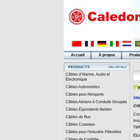
Accueil
À propos
Produ
Liens
Câbles d’Alarme, Audio et
Électronique
Câbles Automobiles
Câbles pour Aéroports
Sil
Câbles Aériens à Conduite Groupée
CO
Câbles Équivalents Belden
Con
Câbles de Bus
Ins
Câbles Coaxiaux
Opt
Câbles pour l'Industrie Pétrolière
CL
Câbles de Contrôle