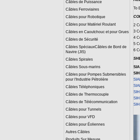
Câbles de Puissance
To 
Câbles Ferroviaires
COR
Câbles pour Robotique
Câbles pour Matériel Roulant
2 C
3 C
Câbles en Caoutchouc et pour Grues
4 C
Câbles de Sécurité
5 C
Câbles SpéciauxCâbles de Bord de
6 C
Navire (JIS)
SH
Câbles Spirales
Câbles Sous-marins
SIA
SIH
Câbles pour Pompes Submersibles
pour l'Industrie Pétrolière
SIA
SIA
Câbles Téléphoniques
SIH
Câbles de Thermocouple
SIH
Câbles de Télécommunication
SIH
Câbles pour Tunnels
Câbles pour VFD
Câbles pour Éoliennes
Autres Câbles
Produits Sur Mesure