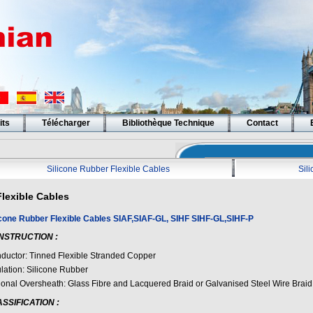
its
Télécharger
Bibliothèque Technique
Contact
Silicone Rubber Flexible Cables
Sil
Flexible Cables
icone Rubber Flexible Cables SIAF,SIAF-GL, SIHF SIHF-GL,SIHF-P
NSTRUCTION
:
ductor: Tinned Flexible Stranded Copper
ulation: Silicone Rubber
ional Oversheath: Glass Fibre and Lacquered Braid or Galvanised Steel Wire Braid
ASSIFICATION
: