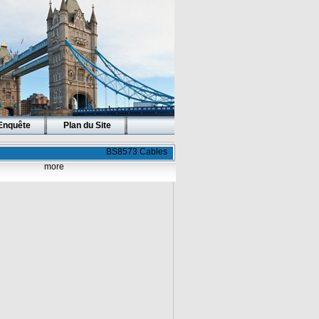
Enquête
Plan du Site
BS8573 Cables
more