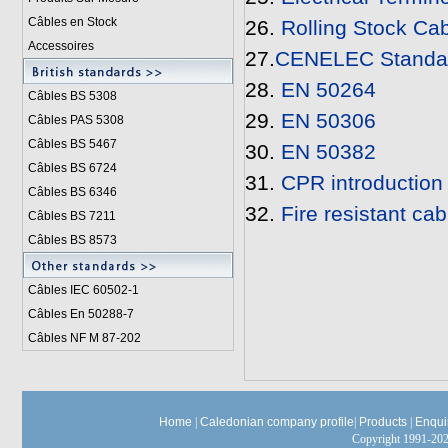
Câbles en Stock
26.
Rolling Stock Ca
Accessoires
27.
CENELEC Standa
28.
EN 50264
Câbles BS 5308
29.
EN 50306
Câbles PAS 5308
Câbles BS 5467
30.
EN 50382
Câbles BS 6724
31.
CPR introduction
Câbles BS 6346
32.
Fire resistant ca
Câbles BS 7211
Câbles BS 8573
Câbles IEC 60502-1
Câbles En 50288-7
Câbles NF M 87-202
Home
|
Caledonian company profile
|
Products
|
Enqui
Copyright 1991-