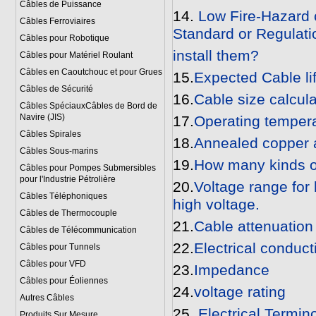
Câbles de Puissance
14.
Low Fire-Hazard c
Câbles Ferroviaires
Standard or Regulati
Câbles pour Robotique
install them?
Câbles pour Matériel Roulant
Câbles en Caoutchouc et pour Grues
15.
Expected Cable li
Câbles de Sécurité
16.
Cable size calcula
Câbles SpéciauxCâbles de Bord de
Navire (JIS)
17.
Operating temper
Câbles Spirales
18.
Annealed copper 
Câbles Sous-marins
19.
How many kinds of
Câbles pour Pompes Submersibles
pour l'Industrie Pétrolière
20.
Voltage range for
Câbles Téléphoniques
high voltage.
Câbles de Thermocouple
21.
Cable attenuation
Câbles de Télécommunication
22.
Electrical conduct
Câbles pour Tunnels
Câbles pour VFD
23.
Impedance
Câbles pour Éoliennes
24.
voltage rating
Autres Câbles
25.
Electrical Termin
Produits Sur Mesure