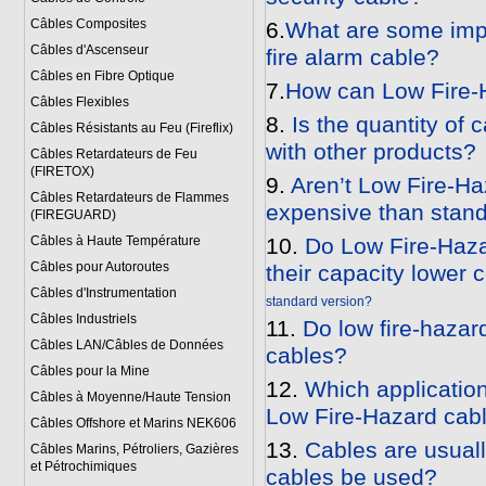
Câbles Composites
6.
What are some impo
Câbles d'Ascenseur
fire alarm cable?
Câbles en Fibre Optique
7.
How can Low Fire-H
Câbles Flexibles
8.
Is the quantity of 
Câbles Résistants au Feu (Fireflix)
with other products?
Câbles Retardateurs de Feu
(FIRETOX)
9.
Aren’t Low Fire-Haz
Câbles Retardateurs de Flammes
expensive than stand
(FIREGUARD)
Câbles à Haute Température
10.
Do Low Fire-Hazar
Câbles pour Autoroutes
their capacity lower
Câbles d'Instrumentation
standard version?
Câbles Industriels
11.
Do low fire-haza
Câbles LAN/Câbles de Données
cables?
Câbles pour la Mine
12.
Which application
Câbles à Moyenne/Haute Tension
Low Fire-Hazard cab
Câbles Offshore et Marins NEK606
13.
Cables are usuall
Câbles Marins, Pétroliers, Gazières
et Pétrochimiques
cables be used?