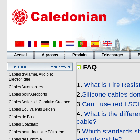
Accueil
À propos
Produits
Télécharger
B
Liens
FAQ
Câbles d’Alarme, Audio et
Électronique
1.
What is Fire Resi
Câbles Automobiles
2.
Silicone cables don
Câbles pour Aéroports
Câbles Aériens à Conduite Groupée
3.
Can I use red LSOH
Câbles Équivalents Belden
4.
What is the differ
Câbles de Bus
cable?
Câbles Coaxiaux
5.
Which standards sh
Câbles pour l'Industrie Pétrolière
security cable?
Câbles de Contrôle