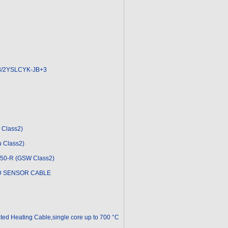
3/2YSLCYK-JB+3
Class2)
 Class2)
50-R (GSW Class2)
D SENSOR CABLE
ated Heating Cable,single core up to 700 °C