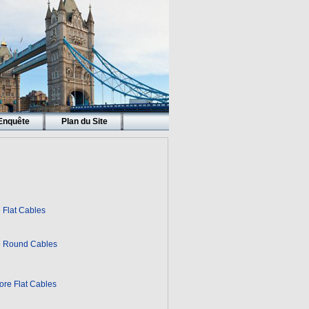
Enquête
Plan du Site
 Flat Cables
 Round Cables
re Flat Cables