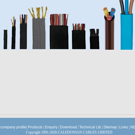
company profile
|
Products
|
Enquiry
|
Download
|
Technical Lib
|
Sitemap
|
Links
|
NE
Copyright 1991-2026 CALEDONIAN CABLES LIMITED