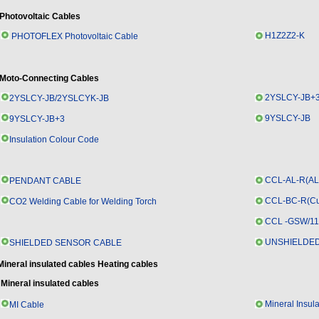
Photovoltaic Cables
H1Z2Z2-K
PHOTOFLEX Photovoltaic Cable
Moto-Connecting Cables
2YSLCY-JB+
2YSLCY-JB/2YSLCYK-JB
9YSLCY-JB
9YSLCY-JB+3
Insulation Colour Code
CCL-AL-R(AL 
PENDANT CABLE
CCL-BC-R(Cu
CO2 Welding Cable for Welding Torch
CCL -GSW/11
UNSHIELDE
SHIELDED SENSOR CABLE
Mineral insulated cables Heating cables
Mineral insulated cables
Mineral Insul
MI Cable