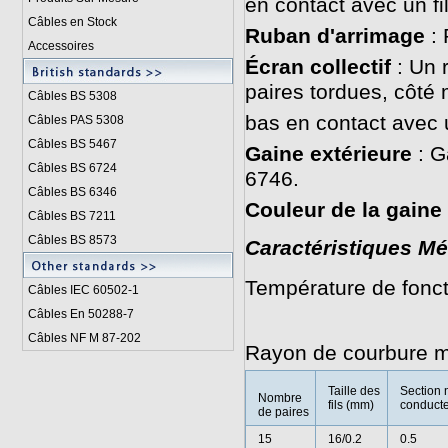
en contact avec un fi
Câbles en Stock
Ruban d'arrimage
: 
Accessoires
Écran collectif
: Un 
paires tordues, côté 
Câbles BS 5308
bas en contact avec 
Câbles PAS 5308
Câbles BS 5467
Gaine extérieure
: G
Câbles BS 6724
6746.
Câbles BS 6346
Couleur de la gaine
Câbles BS 7211
Câbles BS 8573
Caractéristiques Mé
Température de fonct
Câbles IEC 60502-1
Câbles En 50288-7
/ 0°C à +5
Câbles NF M 87-202
Rayon de courbure mi
Taille des
Section 
Nombre
fils (mm)
conducte
de paires
15
16/0.2
0.5