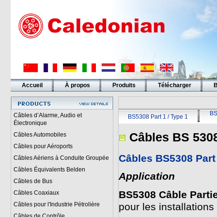
Accueil
À propos
Produits
Télécharger
B
Liens
BS
Câbles d’Alarme, Audio et
BS5308 Part 1 / Type 1
Électronique
Câbles BS 530
Câbles Automobiles
Câbles pour Aéroports
Câbles BS5308 Part
Câbles Aériens à Conduite Groupée
Câbles Équivalents Belden
Application
Câbles de Bus
BS5308 Câble Parti
Câbles Coaxiaux
Câbles pour l'Industrie Pétrolière
pour les installations
Câbles de Contrôle