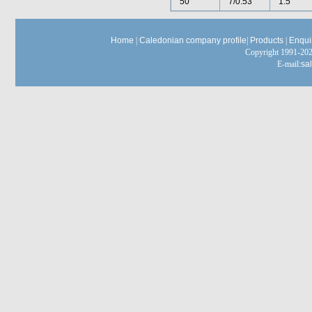
50
7/0.53
1.5
Home
|
Caledonian company profile
|
Products
|
Enqui
Copyright 1991-
E-mail:
sa