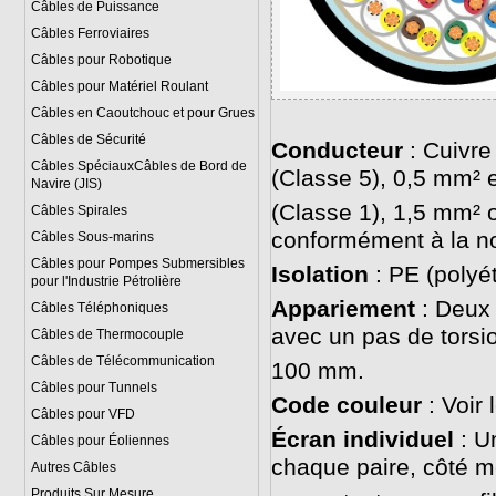
Câbles de Puissance
Câbles Ferroviaires
Câbles pour Robotique
Câbles pour Matériel Roulant
Câbles en Caoutchouc et pour Grues
Câbles de Sécurité
Conducteur
: Cuivre 
Câbles SpéciauxCâbles de Bord de
(Classe 5), 0,5 mm² 
Navire (JIS)
(Classe 1), 1,5 mm² 
Câbles Spirales
conformément à la n
Câbles Sous-marins
Câbles pour Pompes Submersibles
Isolation
: PE (polyé
pour l'Industrie Pétrolière
Appariement
: Deux 
Câbles Téléphoniques
avec un pas de torsi
Câbles de Thermocouple
Câbles de Télécommunication
100 mm.
Câbles pour Tunnels
Code couleur
: Voir 
Câbles pour VFD
Écran individuel
: U
Câbles pour Éoliennes
chaque paire, côté mé
Autres Câbles
Produits Sur Mesure