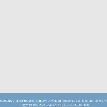
company profile
|
Products
|
Enquiry
|
Download
|
Technical Lib
|
Sitemap
|
Links
|
NE
Copyright 1991-2026 CALEDONIAN CABLES LIMITED