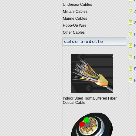
Undersea Cables
Z
Military Cables
Marine Cables
S
Hoop-Up Wire
Other Cables
R
F
Indoor Used Tight Buffered Fiber
Optical Cable