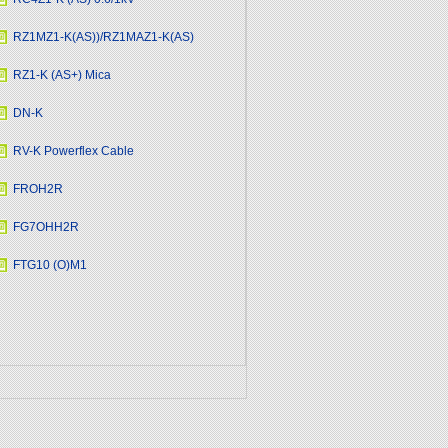
RZ1MZ1-K(AS))/RZ1MAZ1-K(AS)
RZ1-K (AS+) Mica
DN-K
RV-K Powerflex Cable
FROH2R
FG7OHH2R
FTG10 (O)M1