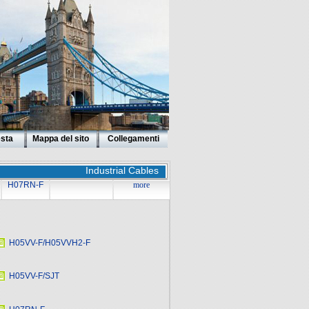
esta
Mappa del sito
Collegamenti
Industrial Cables
H07RN-F
more
H05VV-F/H05VVH2-F
H05VV-F/SJT