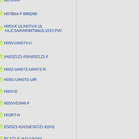
H07RN-F
H07BN4-F WIND90
H05V-K UL/H07V-K UL
-UL/CSA/HAR/MTW&UL1015 PVC
H05V-U/H07V-U
(H)03Z1Z1-F/(H)05Z1Z1-F
H05Z-U/H07Z-U/H07Z-R
H05G-U/H07G-U/R
H00V-D
H05VVD3H6-F
H03RT-H
ES05Z1-K(AS)/ES07Z1-K(AS)
RC4Z1-K (AS) 0.6/1kV