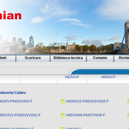
otti
Scaricare
Biblioteca tecnica
Contatto
Richi
H03VV-F
H05VV-F
ndustrial Cables
H03VV-F/H03VVH2-F
H03V2V2-F/H03V2V2H2-F
H05V2V2-F/H05V2V2H2-F
H05VVH6-F/H07VVH6-F