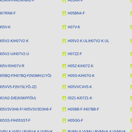
H05RN-F/H05RNH2-F
H05RR-F
H07RN8-F
H05BN4-F
H05V-K
H07V-K
H05V2-K/H07V2-K
H05V2-K UL/H07V2-K UL
H05V2-U/H07V2-U
H07ZZ-F
H05V-R/H07V-R
H05Z-K/H07Z-K
H05BQ-F/H07BQ-F(NGMH11YÖ)
H05G-K/H07G-K
H05VV5-F(NYSLYÖ-JZ)
H05VVC4V5-K
H01N2-D/E(NSKFFÖU)
05Z1-K/07Z1-K
H05V3V3H6-F/ H05V3V3D3H6-F
H05BB-F /H07BB-F
H05SS-F/H05SST-F
H05GG-F
VFV & VVFV / RVFV-K & VVFV-K
RVMV & VVMV / RVMV-K & VVMV-K