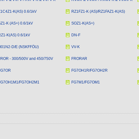
1C4Z1-K(AS) 0.6/1kV
RZ1FZ1-K (AS)/RZ1FAZ1-K(AS)
Z1-K (AS+) 0.6/1kV
SOZ1-K(AS+)
Z1-K(AS) 0.6/1kV
DN-F
H01N2-D/E (NSKFFÖU)
VV-K
ROR - 300/500V and 450/750V
FRORAR
FG7OR
FG7OH1R/FG7OH2R
FG7OH1M1/FG7OH2M1
FG7M1/FG7OM1