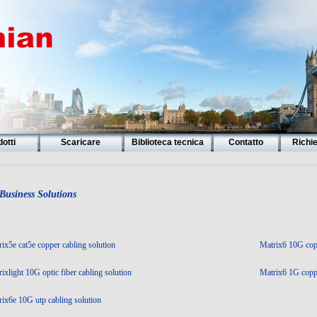
otti
Scaricare
Biblioteca tecnica
Contatto
Richi
Business Solutions
ix5e cat5e copper cabling solution
Matrix6 10G copp
ixlight 10G optic fiber cabling solution
Matrix6 1G coppe
ix6e 10G utp cabling solution