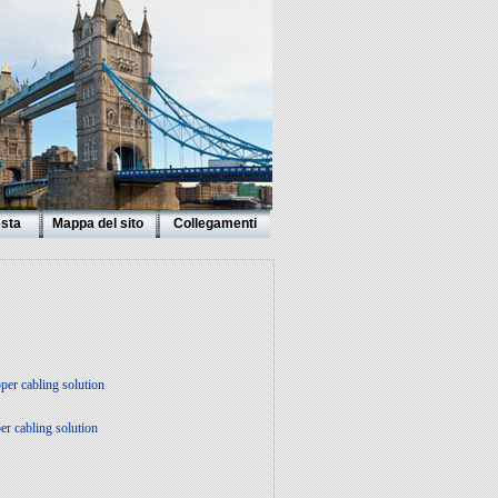
esta
Mappa del sito
Collegamenti
er cabling solution
r cabling solution