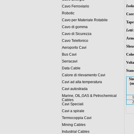
Isol
Cavo Ferroviario
Robotic
Core 
Cavo per Materiale Rotabile
Tape
Cavo di gomma
Letti
:
Cavo di Sicurezza
Armo
Cavo Telefonico
Shea
Aeroporto Cavi
Colo
Bus Cavi
Serracavi
Volta
Data Cable
Stan
Calore di rilevamento Cavi
Siz
Cavi ad alta temperatura
(m
Cavi autostrada
Marine, OIL,GAS & Petrochemical
1
Cables
2
Cavi Speciali
Cavi a spirale
Termocoppia Cavi
Mining Cables
Industrial Cables