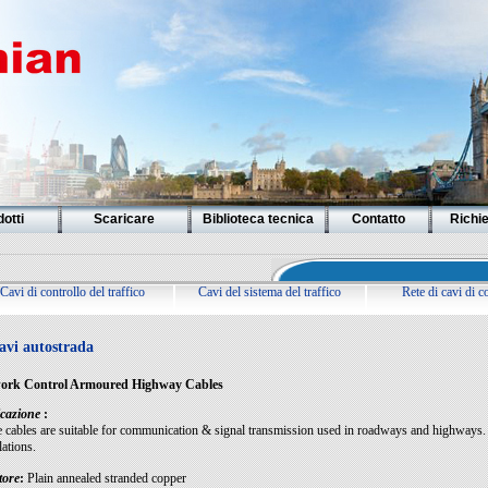
otti
Scaricare
Biblioteca tecnica
Contatto
Richi
Cavi di controllo del traffico
Cavi del sistema del traffico
Rete di cavi di c
avi autostrada
ork Control Armoured Highway Cables
cazione
:
 cables are suitable for communication & signal transmission used in roadways and highways. R
lations.
tore
:
Plain annealed stranded copper