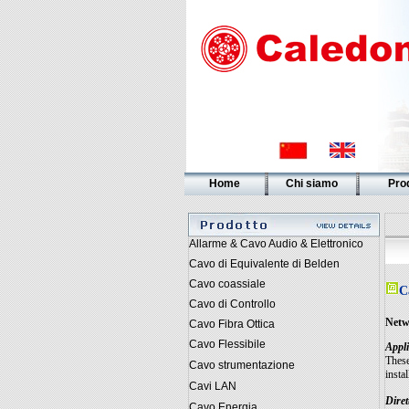
Home
Chi siamo
Prod
Allarme & Cavo Audio & Elettronico
Cavo di Equivalente di Belden
Cavo coassiale
C
Cavo di Controllo
Netw
Cavo Fibra Ottica
Cavo Flessibile
Appli
These
Cavo strumentazione
instal
Cavi LAN
Diret
Cavo Energia