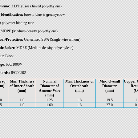
amento
:
XLPE (Cross linked polyethylene)
Identification:
brown, blue & green/yellow
:
polyester binding tape
MDPE (Medium density polyethylene)
ur/Protection:
Galvanised SWA (Single wire armour)
th/Jacket:
MDPE (Medium density polyethylene)
ur:
Black
ge:
600/1000V
dards:
IEC60502
e sq
Min. Thickness
Nominal
Min. Thickness of
Max. Overall
Copper 
m)
of Inner Sheath
Diameter of
Oversheath
Diameter
Resi
(mm)
Armour Wire
(mm)
(mm)
(O
(mm)
0
1.0
1.25
1.8
19.5
1
5
1.0
1.60
1.8
27.0
0