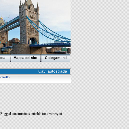
esta
Mappa del sito
Collegamenti
Cavi autostrada
ontrollo
ugged constructions suitable for a variety of