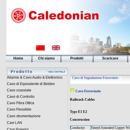
Home
Chi siamo
Prodotti
Scaricare
Allarme & Cavo Audio & Elettronico
Cavo di Segnalazione Ferroviario
Cavo di Equivalente di Belden
Cavo coassiale
Cavo Ferroviario
Cavo di Controllo
Railtrack Cables
Cavo Fibra Ottica
Cavo Flessibile
Type E1 E2
Cavo strumentazione
Construction
Cavi LAN
Conductor
Tinned Annealed Copper Wi
Cavo Energia