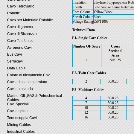
Insulation
Ethylene Polypropylene R
Cavo Ferroviario
Sheath
Low Smoke Flame Retarda
Core Colour
Yellow/Black
Robotic
Sheath Colour
Black
Cavo per Materiale Rotabile
Voltage Rating
650/1100v
Cavo di gomma
Technical Data
Cavo di Sicurezza
E1- Single Core Cables
Cavo Telefonico
Nnuber OF Score
Cross
Aeroporto Cavi
Sectional
Bus Cavi
Area
1
50/0.25
Serracavi
Data Cable
E2- Twin Core Cables
Calore di rilevamento Cavi
2
50/0.25
Cavi ad alta temperatura
Cavi autostrada
E2- Multicore Cables
Marine, OIL,GAS & Petrochemical
4
50/0.25
Cables
7
50/0.25
Cavi Speciali
10
50/0.25
Cavi a spirale
12
50/0.25
16
50/0.25
Termocoppia Cavi
Mining Cables
Industrial Cables