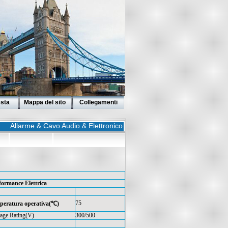
esta
Mappa del sito
Collegamenti
Allarme & Cavo Audio & Elettronico
formance Elettrica
75
peratura operativa(℃)
tage Rating(V)
300/500