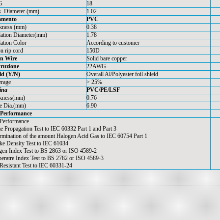
G
18
. Diameter (mm)
1.02
amento
PVC
kness (mm)
0.38
lation Diameter(mm)
1.78
lation Color
According to customer
n rip cord
150D
n Wire
Solid bare copper
ruzione
22AWG
ld (Y/N)
Overall Al/Polyester foil shield
rage
> 25%
ina
PVC/PE/LSF
kness(mm)
0.76
e Dia.(mm)
6.90
 Performance
 Performance
e Propagation Test to IEC 60332 Part 1 and Part 3
rmination of the amount Halogen Acid Gas to IEC 60754 Part 1
e Density Test to IEC 61034
en Index Test to BS 2863 or ISO 4589-2
eratre Index Test to BS 2782 or ISO 4589-3
 Resistant Test to IEC 60331-24