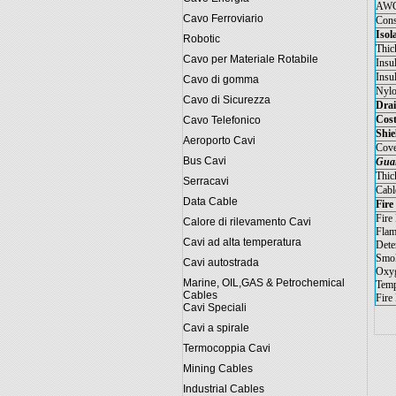
AW
Cavo Ferroviario
Cons
Isol
Robotic
Thic
Cavo per Materiale Rotabile
Insu
Insu
Cavo di gomma
Nylo
Cavo di Sicurezza
Drai
Cost
Cavo Telefonico
Shie
Aeroporto Cavi
Cove
Bus Cavi
Gua
Thic
Serracavi
Cabl
Data Cable
Fire
Fire
Calore di rilevamento Cavi
Flam
Cavi ad alta temperatura
Dete
Smok
Cavi autostrada
Oxyg
Marine, OIL,GAS & Petrochemical
Temp
Cables
Fire
Cavi Speciali
Cavi a spirale
Termocoppia Cavi
Mining Cables
Industrial Cables