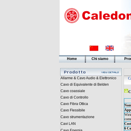
Home
Chi siamo
Prod
Allarme & Cavo Audio & Elettronico
C
Cavo di Equivalente di Belden
Cavo coassiale
C
Cavo di Controllo
Cavo Fibra Ottica
Nome
Appl
Cavo Flessibile
Wirin
Cavo strumentazione
comm
Cavi LAN
Cost
6 Co
Cavo Energia