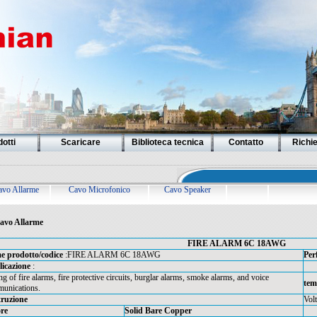
otti
Scaricare
Biblioteca tecnica
Contatto
Richi
avo Allarme
Cavo Microfonico
Cavo Speaker
avo Allarme
FIRE ALARM 6C 18AWG
 prodotto/codice
:FIRE ALARM 6C 18AWG
Per
icazione
:
g of fire alarms, fire protective circuits, burglar alarms, smoke alarms, and voice
tem
unications.
ruzione
Vol
re
Solid Bare Copper