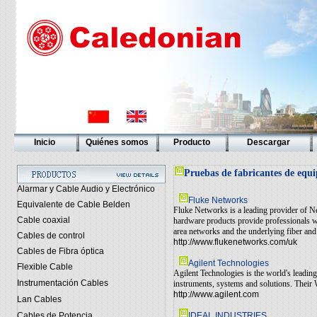
Inicio
Quiénes somos
Producto
Descargar
Pruebas de fabricantes de equi
Alarmar y Cable Audio y Electrónico
Fluke Networks
Equivalente de Cable Belden
Fluke Networks is a leading provider of N
Cable coaxial
hardware products provide professionals wi
area networks and the underlying fiber and 
Cables de control
http://www.flukenetworks.com/uk
Cables de Fibra óptica
Agilent Technologies
Flexible Cable
Agilent Technologies is the world's leadin
Instrumentación Cables
instruments, systems and solutions. Their W
http://www.agilent.com
Lan Cables
IDEAL INDUSTRIES
Cables de Potencia