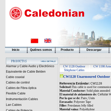
Inicio
Quiénes somos
Producto
Descargar
Alarmar y Cable Audio y Electrónico
CW 1128 Outdoor
CW 1198 Armo
Telephone Cables
Equivalente de Cable Belden
CW1128 Unarmoured Outdoor 
Cable coaxial
Cables de control
Referencia Estándar:
CW1128
Solicitud:
This cable is used for communicat
Cables de Fibra óptica
Material Conductor:
Solid plain annealed
Flexible Cable
El material de aislamiento de:
Cellular 
Por la que se de:
Pairs; Units
Instrumentación Cables
Envasado:
Polyester Tape
Lan Cables
Filler:
Petrolatum Jelly filled
Material vaina:
Polyethylene
Cables de Potencia