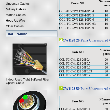
Número
Parte NO.
Undersea Cables
pare
Military Cables
CCL-TC-CW1128-10P0.4
10
Marine Cables
CCL-TC-CW1128-10P0.5
10
CCL-TC-CW1128-10P0.6
10
Hoop-Up Wire
CCL-TC-CW1128-10P0.63
10
Other Cables
CCL-TC-CW1128-10P0.9
10
CW1128 20 Pairs Unarmoured 
Número
Parte NO.
pares
CCL-TC-CW1128-20P0.4
20
CCL-TC-CW1128-20P0.5
20
CCL-TC-CW1128-20P0.6
20
CCL-TC-CW1128-20P0.63
20
CCL-TC-CW1128-20P0.9
20
Indoor Used Tight Buffered Fiber
Optical Cable
CW1128 50 Pairs Unarmoured 
Número
Parte NO.
pares
CCL-TC-CW1128-50P0.4
50