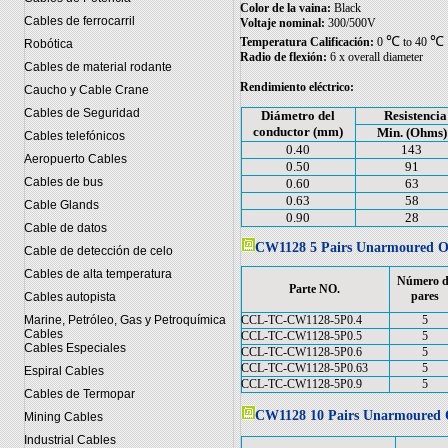
Color de la vaina:
Black
Cables de ferrocarril
Voltaje nominal:
300/500V
℃
℃
Temperatura Calificación:
0
to 40
Robótica
Radio de flexión:
6 x overall diameter
Cables de material rodante
Rendimiento eléctrico:
Caucho y Cable Crane
Cables de Seguridad
Diámetro del
Resistenci
conductor (mm)
Min. (Ohms)
Cables telefónicos
0.40
143
Aeropuerto Cables
0.50
91
Cables de bus
0.60
63
0.63
58
Cable Glands
0.90
28
Cable de datos
CW1128 5 Pairs Unarmoured O
Cable de detección de celo
Cables de alta temperatura
Número d
Parte NO.
pares
Cables autopista
CCL-TC-CW1128-5P0.4
5
Marine, Petróleo, Gas y Petroquímica
Cables
CCL-TC-CW1128-5P0.5
5
Cables Especiales
CCL-TC-CW1128-5P0.6
5
CCL-TC-CW1128-5P0.63
5
Espiral Cables
CCL-TC-CW1128-5P0.9
5
Cables de Termopar
CW1128 10 Pairs Unarmoured 
Mining Cables
Industrial Cables