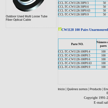
CCL-TC-CW1128-50P0.5
50
CCL-TC-CW1128-50P0.6
50
CCL-TC-CW1128-50P0.63
50
CCL-TC-CW1128-50P0.9
50
Outdoor Used Multi Loose Tube
Fiber Optical Cable
CW1128 100 Pairs Unarmoured
Número 
Parte NO.
pares
CCL-TC-CW1128-100P0.4
100
CCL-TC-CW1128-100P0.5
100
CCL-TC-CW1128-100P0.6
100
CCL-TC-CW1128-100P0.63
100
CCL-TC-CW1128-100P0.9
100
|
|
|
Inicio
Quiénes somos
Producto
Enq
Copyright 1991-
E-mail:sa