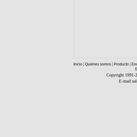
|
|
|
Inicio
Quiénes somos
Producto
Enq
Copyright 1991-
E-mail:sa