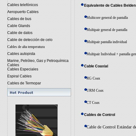
Cables telefónicos
Equivalente de Cables Belden
Aeropuerto Cables
Multicore general de pantalla
Cables de bus
Cable Glands
Multipair general de pantalla
Cable de datos
Cable de detección de celo
Multipair pantalla individual
Cables de alta temperatura
Cables autopista
Multipair Individual + pantalla gen
Marine, Petróleo, Gas y Petroquímica
Cables
Cable Coaxial
Cables Especiales
Espiral Cables
RG Coax
Cables de Termopar
URM Coax
CT Coax
Cables de Control
Cable de Control Estándar 