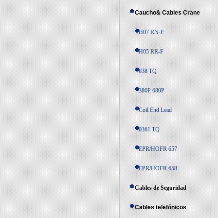
Caucho& Cables Crane
H07 RN-F
H05 RR-F
638 TQ
380P 680P
Coil End Lead
0361 TQ
EPR/HOFR 657
EPR/HOFR 658
Cables de Seguridad
Cables telefónicos