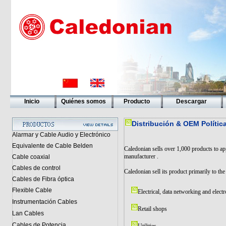
Inicio
Quiénes somos
Producto
Descargar
Distribución & OEM Polític
Alarmar y Cable Audio y Electrónico
Equivalente de Cable Belden
Caledonian sells over 1,000 products to a
manufacturer .
Cable coaxial
Cables de control
Caledonian sell its product primarily to t
Cables de Fibra óptica
Flexible Cable
Electrical, data networking and elect
Instrumentación Cables
Retail shops
Lan Cables
Cables de Potencia