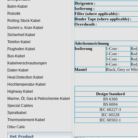
Dirigenten :
Bahn-Kabel
Isolierung :
Filler (where applicable) :
Robotik
Binder Tape (where applicable) :
Rolling Stock Kabel
Oversheath :
Gummi u. Kran Kabel
Sicherheit Kabel
Telefon Kabel
Aderkennzeichnung
Isolierung
1-Core :
Red,
Flughafen Kabel
2-Core :
Red
Bus-Kabel
3-Core :
Red
Kabelverschraubungen
4-Core :
Red,
Mantel
Black, Grey or Whi
Daten Kabel
Heat Detection Kabel
Hochtemperatur-Kabel
Highway Kabel
Design Standard
Marine, Öl, Gas & Petrochemie-Kabel
BS 6360
BS 6004
Special Cables
IEC 60227-3
Spiralkabel
IEC 60228
IEC 60502-1
Thermoelement-Kabel
Other Cable