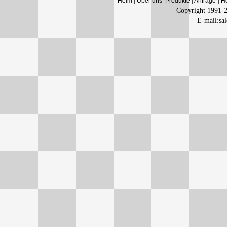
|
|
|
|
Heim
Über uns
Produkte
Anfrage
He
Copyright 1991-
E-mail:sa