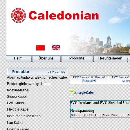
Heim
Über uns
Produkte
Herunterladen
Alarm u. Audio u. Elektronisches Kabe
PVC Insulated & Sheathed
PVC Insulated
Unarmoured
Armou
Belden gleichwertige Kabel
Koaxial-Kabel
EnergieKabel
SteuerKabel
PVC Insulated and PVC Sheathed Una
LWL Kabel
Flexible Kabel
Nennspannung
300/500V, 600/1000V or 1900/3300
Instrumentation Kabel
Lan Kabel
EnergieKabel