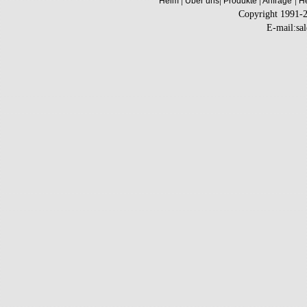
|
|
|
|
Heim
Über uns
Produkte
Anfrage
He
Copyright 1991-
E-mail:sa