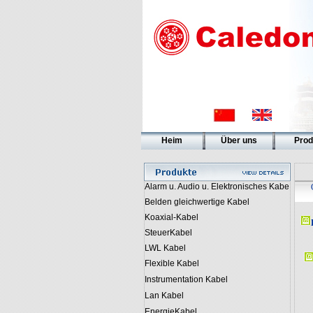
Heim
Über uns
Prod
Alarm u. Audio u. Elektronisches Kabe
Belden gleichwertige Kabel
Koaxial-Kabel
SteuerKabel
LWL Kabel
Flexible Kabel
Instrumentation Kabel
Lan Kabel
EnergieKabel