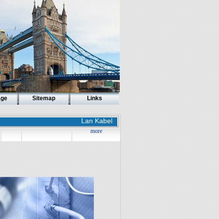
age
Sitemap
Links
Lan Kabel
more