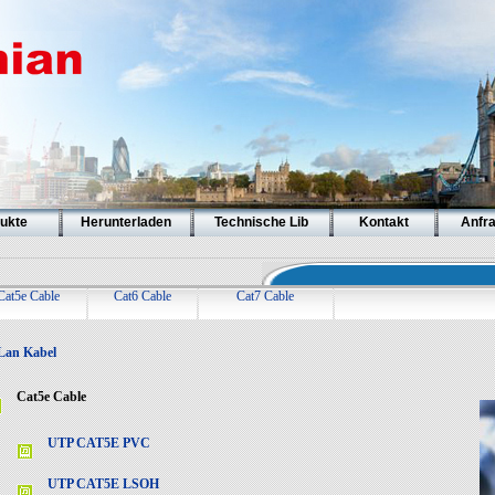
ukte
Herunterladen
Technische Lib
Kontakt
Anfr
Cat5e Cable
Cat6 Cable
Cat7 Cable
Lan Kabel
Cat5e Cable
UTP CAT5E PVC
UTP CAT5E LSOH