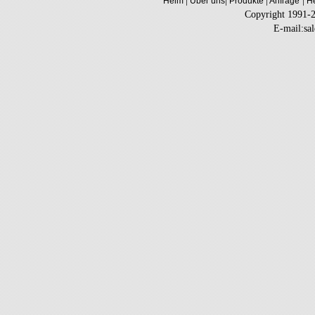
|
|
|
|
Heim
Über uns
Produkte
Anfrage
He
Copyright 1991-
E-mail:sa