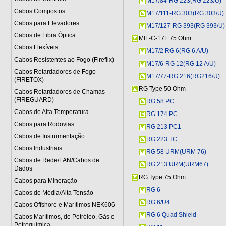
M17/84-RG 223(RG 223/U)
Cabos Compostos
M17/111-RG 303(RG 303/U)
Cabos para Elevadores
M17/127-RG 393(RG 393/U)
Cabos de Fibra Óptica
MIL-C-17F 75 Ohm
Cabos Flexíveis
M17/2 RG 6(RG 6 A/U)
Cabos Resistentes ao Fogo (Fireflix)
M17/6-RG 12(RG 12 A/U)
Cabos Retardadores de Fogo
M17/77-RG 216(RG216/U)
(FIRETOX)
RG Type 50 Ohm
Cabos Retardadores de Chamas
(FIREGUARD)
RG 58 PC
Cabos de Alta Temperatura
RG 174 PC
Cabos para Rodovias
RG 213 PC1
Cabos de Instrumentação
RG 223 TC
Cabos Industriais
RG 58 URM(URM 76)
Cabos de Rede/LAN/Cabos de
RG 213 URM(URM67)
Dados
RG Type 75 Ohm
Cabos para Mineração
RG 6
Cabos de Média/Alta Tensão
RG 6/U4
Cabos Offshore e Marítimos NEK606
RG 6 Quad Shield
Cabos Marítimos, de Petróleo, Gás e
Petroquímica