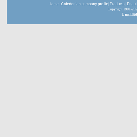
Home
|
Caledonian company profile
|
Products
|
Enqui
Copyright 1991-
E-mail:
sa