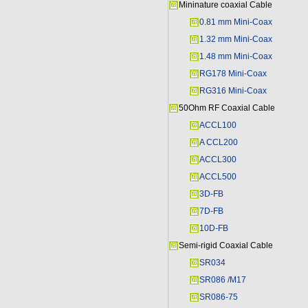
Mininature coaxial Cable
0.81 mm Mini-Coax
1.32 mm Mini-Coax
1.48 mm Mini-Coax
RG178 Mini-Coax
RG316 Mini-Coax
50Ohm RF Coaxial Cable
ACCL100
A CCL200
ACCL300
ACCL500
3D-FB
7D-FB
10D-FB
Semi-rigid Coaxial Cable
SR034
SR086 /M17
SR086-75