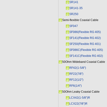
SR141
SR141-35
SR250
Semi-flexible Coaxial Cable
SF047
SF086(Flexible RG 405)
SF141(Flexible RG 402)
SF250(Flexible RG 401)
SF086C(Flexible RG 405)
SF141C(Flexible RG 402)
50Ohm Wideband Coaxial Cable
RF42(1-5/8")
RF22(7/8")
RF12(1/2")
RF6(1/4")
50Ohm Leaky Coaxial Cable
LCX42(1-5/8″)R
LCX22(7/8″)R