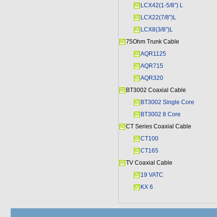
LCX42(1-5/8″) L
LCX22(7/8″)L
LCX8(3/8″)L
75Ohm Trunk Cable
AQR1125
AQR715
AQR320
BT3002 Coaxial Cable
BT3002 Single Core
BT3002 8 Core
CT Series Coaxial Cable
CT100
CT165
TV Coaxial Cable
19 VATC
KX 6