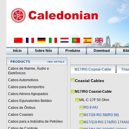
Início
Sobre Nós
Produtos
Download
Bib
Cabos de Alarme, Áudio e
M17/RG Coaxial-Cable
Triax
Eletrônicos
Cabos Automotivos
Coaxial Cables
Cabos para Aeroportos
M17/RG Coaxial-Cable
Cabos Aéreos Agrupados
MIL-C-17F 50 Ohm
Cabos Equivalentes Belden
RG 8 A/U
Cabos de Ônibus
Cabos Coaxiais
M17/28-RG 58(RG 58)
Cabos para a Indústria de Petróleo
M17/119-RG 174(RG 174A/U
Cabos de Controle