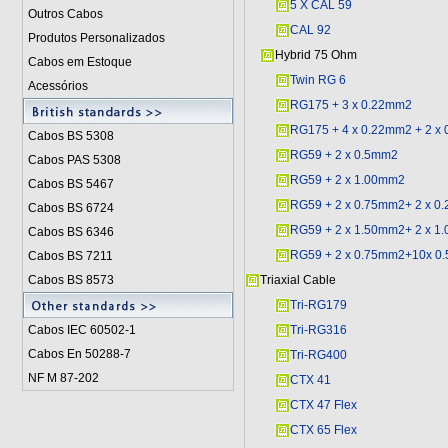
5 X CAL 59
Outros Cabos
CAL 92
Produtos Personalizados
Hybrid 75 Ohm
Cabos em Estoque
Twin RG 6
Acessórios
RG175 + 3 x 0.22mm2
RG175 + 4 x 0.22mm2 + 2 x
Cabos BS 5308
RG59 + 2 x 0.5mm2
Cabos PAS 5308
RG59 + 2 x 1.00mm2
Cabos BS 5467
RG59 + 2 x 0.75mm2+ 2 x 0
Cabos BS 6724
RG59 + 2 x 1.50mm2+ 2 x 1
Cabos BS 6346
RG59 + 2 x 0.75mm2+10x 0
Cabos BS 7211
Cabos
BS 8573
Triaxial Cable
Tri-RG179
Cabos IEC 60502-1
Tri-RG316
Cabos En 50288-7
Tri-RG400
NF M 87-202
CTX 41
CTX 47 Flex
CTX 65 Flex