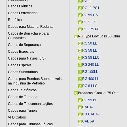
RG 11
Cabos Elétricos
RG 11 PC1
Cabos Ferroviários
RG 59 CS
Robótica
RF 59 PC
Cabos para Material Rodante
RG 175 PC
Cabos de Borracha e para
RG Type Low Loss 50 Ohm
Guindastes
RG 50 LL
Cabos de Segurança
RG 58 LL
Cabos Especiais
RG 58 LL
C
Cabos para Navios (JIS)
RG 240 LL
Cabos Espirais
RG 100
LL
Cabos Submarinos
Cabos para Bombas Submersíveis
RG 400 LL
na Indústria de Petróleo
RG 8 LLC
Cabos Telefônicos
Broadcast Coaxial 75 Ohm
Cabos de Termopar
RG 59 BC
Cabos de Telecomunicações
CAL 47
Cabos para Túneis
8 X CAL 47
VFD Cabos
CAL 59
Cabos para Turbinas Eólicas