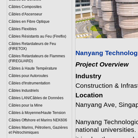
Câbles Composites
Câbles d'Ascenseur
Câbles en Fibre Optique
Câbles Flexibles
Câbles Résistants au Feu (Fireflix)
Câbles Retardateurs de Feu
(FIRETOX)
Nanyang Technologic
Câbles Retardateurs de Flammes
(FIREGUARD)
Project Overview
Câbles à Haute Température
Industry
Câbles pour Autoroutes
Câbles d'Instrumentation
Construction & Infras
Câbles Industriels
Location
Câbles LAN/Câbles de Données
Nanyang Ave, Singa
Câbles pour la Mine
Câbles à Moyenne/Haute Tension
Câbles Offshore et Marins NEK606
Nanyang Technologica
Câbles Marins, Pétroliers, Gazières
national universities
et Pétrochimiques