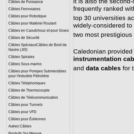
it is also the second
Câbles de Puissance
frequently ranked wit
Câbles Ferroviaires
Câbles pour Robotique
top 30 universities a
Câbles pour Matériel Roulant
widely-considered to 
Câbles en Caoutchouc et pour Grues
two most prestigious 
Câbles de Sécurité
Câbles SpéciauxCâbles de Bord de
Navire (JIS)
Caledonian provide
Câbles Spirales
instrumentation cab
Câbles Sous-marins
and
data cables
for t
Câbles pour Pompes Submersibles
pour l'Industrie Pétrolière
Câbles Téléphoniques
Câbles de Thermocouple
Câbles de Télécommunication
Câbles pour Tunnels
Câbles pour VFD
Câbles pour Éoliennes
Autres Câbles
Produits Sur Mesure