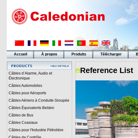
Accueil
À propos
Produits
Télécharger
B
Liens
Reference List
Câbles d’Alarme, Audio et
Électronique
Câbles Automobiles
Câbles pour Aéroports
Câbles Aériens à Conduite Groupée
Câbles Équivalents Belden
Câbles de Bus
Câbles Coaxiaux
Câbles pour l'Industrie Pétrolière
Câbles de Contrôle