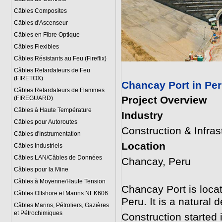
Câbles Composites
Câbles d'Ascenseur
Câbles en Fibre Optique
Câbles Flexibles
Câbles Résistants au Feu (Fireflix)
Câbles Retardateurs de Feu
(FIRETOX)
Chancay Port in Per
Câbles Retardateurs de Flammes
Project Overview
(FIREGUARD)
Câbles à Haute Température
Industry
Câbles pour Autoroutes
Construction & Infras
Câbles d'Instrumentation
Location
Câbles Industriels
Câbles LAN/Câbles de Données
Chancay, Peru
Câbles pour la Mine
Câbles à Moyenne/Haute Tension
Chancay Port is locat
Câbles Offshore et Marins NEK606
Peru. It is a natural 
Câbles Marins, Pétroliers, Gazières
et Pétrochimiques
Construction started 