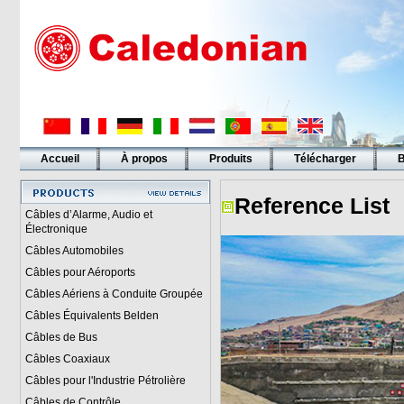
Accueil
À propos
Produits
Télécharger
B
Liens
Reference List
Câbles d’Alarme, Audio et
Électronique
Câbles Automobiles
Câbles pour Aéroports
Câbles Aériens à Conduite Groupée
Câbles Équivalents Belden
Câbles de Bus
Câbles Coaxiaux
Câbles pour l'Industrie Pétrolière
Câbles de Contrôle