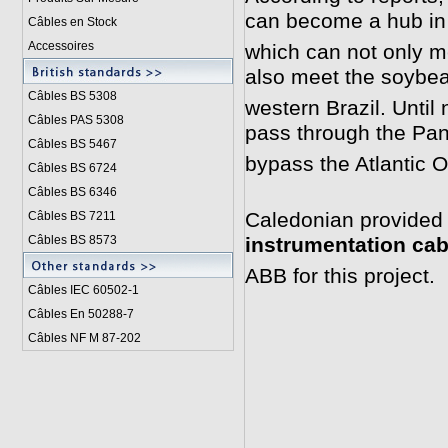
can become a hub in 
Câbles en Stock
Accessoires
which can not only m
also meet the soybea
Câbles BS 5308
western Brazil. Unti
Câbles PAS 5308
pass through the Pa
Câbles BS 5467
bypass the Atlantic 
Câbles BS 6724
Câbles BS 6346
Caledonian provide
Câbles BS 7211
Câbles BS 8573
instrumentation cab
ABB for this project.
Câbles IEC 60502-1
Câbles En 50288-7
Câbles NF M 87-202