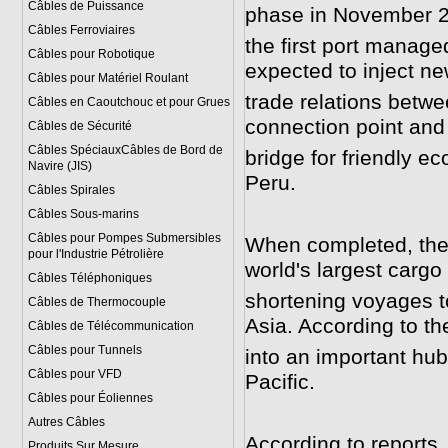
Câbles de Puissance
phase in November 20
Câbles Ferroviaires
the first port manag
Câbles pour Robotique
expected to inject new
Câbles pour Matériel Roulant
trade relations bet
Câbles en Caoutchouc et pour Grues
connection point an
Câbles de Sécurité
Câbles SpéciauxCâbles de Bord de
bridge for friendly 
Navire (JIS)
Peru.
Câbles Spirales
Câbles Sous-marins
Câbles pour Pompes Submersibles
When completed, the 
pour l'Industrie Pétrolière
world's largest cargo
Câbles Téléphoniques
shortening voyages to
Câbles de Thermocouple
Asia. According to the
Câbles de Télécommunication
Câbles pour Tunnels
into an important hub
Câbles pour VFD
Pacific.
Câbles pour Éoliennes
Autres Câbles
According to reports,
Produits Sur Mesure